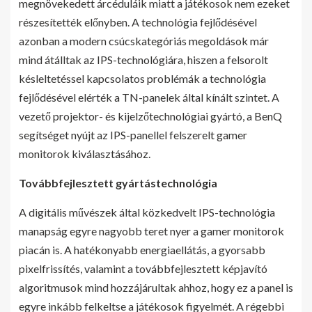
megnövekedett árcéduláik miatt a játékosok nem ezeket
részesítették előnyben. A technológia fejlődésével
azonban a modern csúcskategóriás megoldások már
mind átálltak az IPS-technológiára, hiszen a felsorolt
késleltetéssel kapcsolatos problémák a technológia
fejlődésével elérték a TN-panelek által kínált szintet. A
vezető projektor- és kijelzőtechnológiai gyártó, a BenQ
segítséget nyújt az IPS-panellel felszerelt gamer
monitorok kiválasztásához.
Továbbfejlesztett gyártástechnológia
A digitális művészek által közkedvelt IPS-technológia
manapság egyre nagyobb teret nyer a gamer monitorok
piacán is. A hatékonyabb energiaellátás, a gyorsabb
pixelfrissítés, valamint a továbbfejlesztett képjavító
algoritmusok mind hozzájárultak ahhoz, hogy ez a panel is
egyre inkább felkeltse a játékosok figyelmét. A régebbi