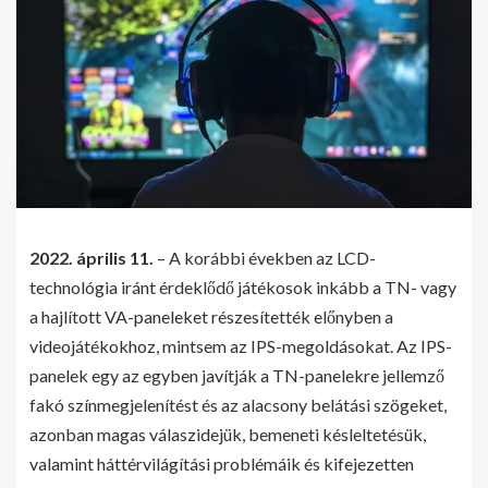
2022. április 11.
– A korábbi években az LCD-
technológia iránt érdeklődő játékosok inkább a TN- vagy
a hajlított VA-paneleket részesítették előnyben a
videojátékokhoz, mintsem az IPS-megoldásokat. Az IPS-
panelek egy az egyben javítják a TN-panelekre jellemző
fakó színmegjelenítést és az alacsony belátási szögeket,
azonban magas válaszidejük, bemeneti késleltetésük,
valamint háttérvilágítási problémáik és kifejezetten