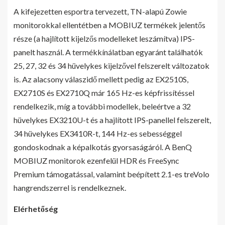
A kifejezetten esportra tervezett, TN-alapú Zowie
monitorokkal ellentétben a MOBIUZ termékek jelentős
része (a hajlított kijelzős modelleket leszámítva) IPS-
panelt használ. A termékkínálatban egyaránt találhatók
25, 27, 32 és 34 hüvelykes kijelzővel felszerelt változatok
is. Az alacsony válaszidő mellett pedig az EX2510S,
EX2710S és EX2710Q már 165 Hz-es képfrissítéssel
rendelkezik, míg a további modellek, beleértve a 32
hüvelykes EX3210U-t és a hajlított IPS-panellel felszerelt,
34 hüvelykes EX3410R-t, 144 Hz-es sebességgel
gondoskodnak a képalkotás gyorsaságáról. A BenQ
MOBIUZ monitorok ezenfelül HDR és FreeSync
Premium támogatással, valamint beépített 2.1-es treVolo
hangrendszerrel is rendelkeznek.
Elérhetőség