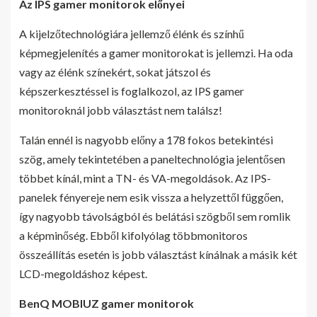
Az IPS gamer monitorok előnyei
A kijelzőtechnológiára jellemző élénk és színhű
képmegjelenítés a gamer monitorokat is jellemzi. Ha oda
vagy az élénk színekért, sokat játszol és
képszerkesztéssel is foglalkozol, az IPS gamer
monitoroknál jobb választást nem találsz!
Talán ennél is nagyobb előny a 178 fokos betekintési
szög, amely tekintetében a paneltechnológia jelentősen
többet kínál, mint a TN- és VA-megoldások. Az IPS-
panelek fényereje nem esik vissza a helyzettől függően,
így nagyobb távolságból és belátási szögből sem romlik
a képminőség. Ebből kifolyólag többmonitoros
összeállítás esetén is jobb választást kínálnak a másik két
LCD-megoldáshoz képest.
BenQ MOBIUZ gamer monitorok