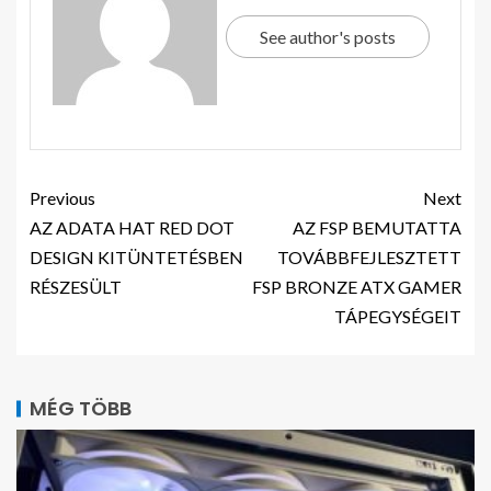
See author's posts
Previous
Next
AZ ADATA HAT RED DOT
AZ FSP BEMUTATTA
DESIGN KITÜNTETÉSBEN
TOVÁBBFEJLESZTETT
RÉSZESÜLT
FSP BRONZE ATX GAMER
TÁPEGYSÉGEIT
MÉG TÖBB