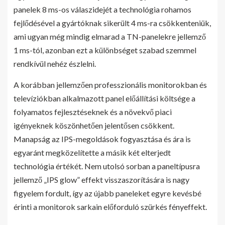
panelek 8 ms-os válaszidejét a technológia rohamos
fejlődésével a gyártóknak sikerült 4 ms-ra csökkenteniük,
ami ugyan még mindig elmarad a TN-panelekre jellemző
1 ms-tól, azonban ezt a különbséget szabad szemmel
rendkívül nehéz észlelni.
A korábban jellemzően professzionális monitorokban és
televíziókban alkalmazott panel előállítási költsége a
folyamatos fejlesztéseknek és a növekvő piaci
igényeknek köszönhetően jelentősen csökkent.
Manapság az IPS-megoldások fogyasztása és ára is
egyaránt megközelítette a másik két elterjedt
technológia értékét. Nem utolsó sorban a paneltípusra
jellemző „IPS glow” effekt visszaszorítására is nagy
figyelem fordult, így az újabb paneleket egyre kevésbé
érinti a monitorok sarkain előforduló szürkés fényeffekt.