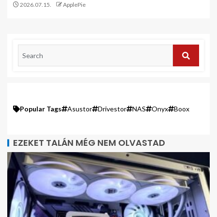
2026.07.15.
ApplePie
Popular Tags
Asustor
Drivestor
NAS
Onyx
Boox
EZEKET TALÁN MÉG NEM OLVASTAD