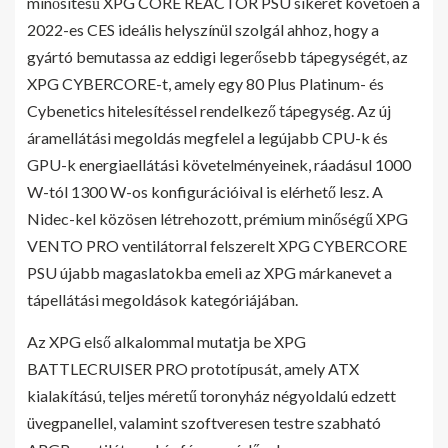
minősítésű XPG CORE REACTOR PSU sikerét követően a
2022-es CES ideális helyszínül szolgál ahhoz, hogy a
gyártó bemutassa az eddigi legerősebb tápegységét, az
XPG CYBERCORE-t, amely egy 80 Plus Platinum- és
Cybenetics hitelesítéssel rendelkező tápegység. Az új
áramellátási megoldás megfelel a legújabb CPU-k és
GPU-k energiaellátási követelményeinek, ráadásul 1000
W-tól 1300 W-os konfigurációival is elérhető lesz. A
Nidec-kel közösen létrehozott, prémium minőségű XPG
VENTO PRO ventilátorral felszerelt XPG CYBERCORE
PSU újabb magaslatokba emeli az XPG márkanevet a
tápellátási megoldások kategóriájában.
Az XPG első alkalommal mutatja be XPG
BATTLECRUISER PRO prototípusát, amely ATX
kialakítású, teljes méretű toronyház négyoldalú edzett
üvegpanellel, valamint szoftveresen testre szabható