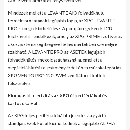
ARGB ventilátorral és fényvezérlővel.
Mindezek mellett a LEVANTE AIO folyadékhűtő
terméksorozatának legújabb tagja, az XPG LEVANTE
PRO is megtekinthető lesz. A pumpán egy kerek LCD
kijelzővel is rendelkezik, amely az XPG PRIME szoftveres
ökoszisztéma segítségével teljes mértékben személyre
szabható. A LEVANTE PRO az ASETEK legújabb
folyadékhűtési megoldását használja, emellett a
megfelelő hűtési teljesítmény érdekében csúcskategóriás
XPG VENTO PRO 120 PWM ventilátorokkal lett
felszerelve.
Kimagasló precizitás az XPG új perifériáival és
tartozékaival
Az XPG teljes periféria kínálata jelen lesz a gyártó
standján. Ezek közül kiemelkednek a legújabb ALPHA