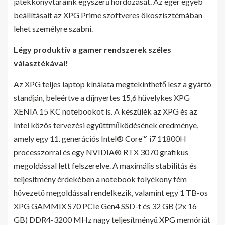
játékkönyvtáraink egyszerű hordozását. Az egér egyéb
beállításait az XPG Prime szoftveres ökoszisztémában
lehet személyre szabni.
Légy produktív a gamer rendszerek széles
választékával!
Az XPG teljes laptop kínálata megtekinthető lesz a gyártó
standján, beleértve a díjnyertes 15,6 hüvelykes XPG
XENIA 15 KC notebookot is. A készülék az XPG és az
Intel közös tervezési együttműködésének eredménye,
amely egy 11. generációs Intel® Core™ i7 11800H
processzorral és egy NVIDIA® RTX 3070 grafikus
megoldással lett felszerelve. A maximális stabilitás és
teljesítmény érdekében a notebook folyékony fém
hővezető megoldással rendelkezik, valamint egy 1 TB-os
XPG GAMMIX S70 PCIe Gen4 SSD-t és 32 GB (2x 16
GB) DDR4-3200 MHz nagy teljesítményű XPG memóriát