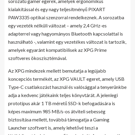
sorozatú gamer egerek, amelyek ergonomikus
kialakítással és egy nagy teljesítményű PIXART
PAW3335 optikai szenzorral rendelkeznek. A sorozatba
egy vezeték nélküli változat – amely 2,4 GHz-es
adapterrel vagy hagyományos Bluetooth kapcsolattal is
használható -, valamint egy vezetékes változat is tartozik,
amelyek egyaránt kompatibilisek az XPG Prime
szoftveres ökoszisztémával.
Az XPG mindezek mellett bemutatja a legújabb
koncepciós termékét, az XPG VAULT egeret, amely USB
Type-C csatlakozást használ és valósággal a tenyerünkbe
adja a kedvenc játékaink teljes könyvtárát. A jelenlegi
prototípus akár 1 TB méretű SSD-k befogadására is
képes maximum 985 MB/s-os átviteli sebesség
biztosítása mellett, továbbá támogatja a Gaming
Launcher szoftvert is, amely lehetővé teszi a