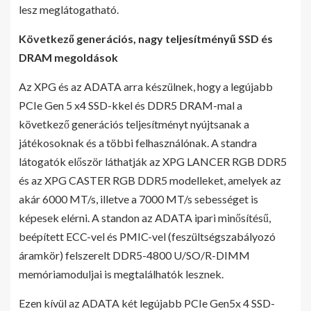
lesz meglátogatható.
Következő generációs, nagy teljesítményű SSD és
DRAM megoldások
Az XPG és az ADATA arra készülnek, hogy a legújabb
PCIe Gen 5 x4 SSD-kkel és DDR5 DRAM-mal a
következő generációs teljesítményt nyújtsanak a
játékosoknak és a többi felhasználónak. A standra
látogatók először láthatják az XPG LANCER RGB DDR5
és az XPG CASTER RGB DDR5 modelleket, amelyek az
akár 6000 MT/s, illetve a 7000 MT/s sebességet is
képesek elérni. A standon az ADATA ipari minősítésű,
beépített ECC-vel és PMIC-vel (feszültségszabályozó
áramkör) felszerelt DDR5-4800 U/SO/R-DIMM
memóriamoduljai is megtalálhatók lesznek.
Ezen kívül az ADATA két legújabb PCIe Gen5x 4 SSD-