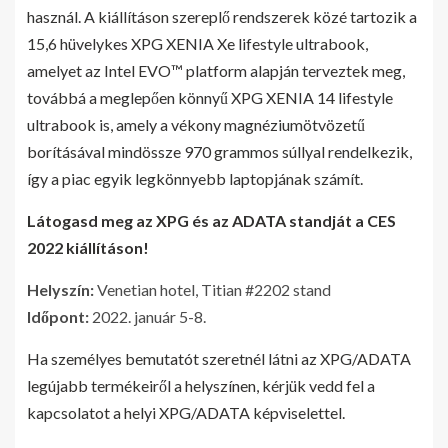
használ. A kiállításon szereplő rendszerek közé tartozik a
15,6 hüvelykes XPG XENIA Xe lifestyle ultrabook,
amelyet az Intel EVO™ platform alapján terveztek meg,
továbbá a meglepően könnyű XPG XENIA 14 lifestyle
ultrabook is, amely a vékony magnéziumötvözetű
borításával mindössze 970 grammos súllyal rendelkezik,
így a piac egyik legkönnyebb laptopjának számít.
Látogasd meg az XPG és az ADATA standját a CES
2022 kiállításon!
Helyszín:
Venetian hotel, Titian #2202 stand
Időpont:
2022. január 5-8.
Ha személyes bemutatót szeretnél látni az XPG/ADATA
legújabb termékeiről a helyszínen, kérjük vedd fel a
kapcsolatot a helyi XPG/ADATA képviselettel.