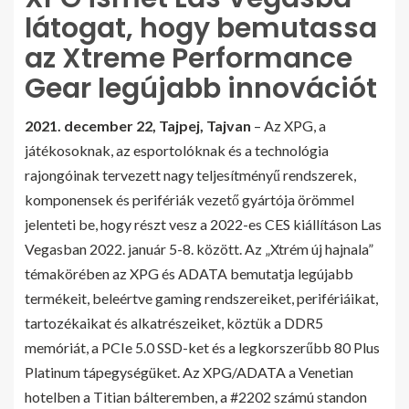
látogat, hogy bemutassa
az Xtreme Performance
Gear legújabb innovációt
2021. december 22, Tajpej, Tajvan
– Az XPG, a
játékosoknak, az esportolóknak és a technológia
rajongóinak tervezett nagy teljesítményű rendszerek,
komponensek és perifériák vezető gyártója örömmel
jelenteti be, hogy részt vesz a 2022-es CES kiállításon Las
Vegasban 2022. január 5-8. között. Az „Xtrém új hajnala”
témakörében az XPG és ADATA bemutatja legújabb
termékeit, beleértve gaming rendszereiket, perifériáikat,
tartozékaikat és alkatrészeiket, köztük a DDR5
memóriát, a PCIe 5.0 SSD-ket és a legkorszerűbb 80 Plus
Platinum tápegységüket. Az XPG/ADATA a Venetian
hotelben a Titian bálteremben, a #2202 számú standon