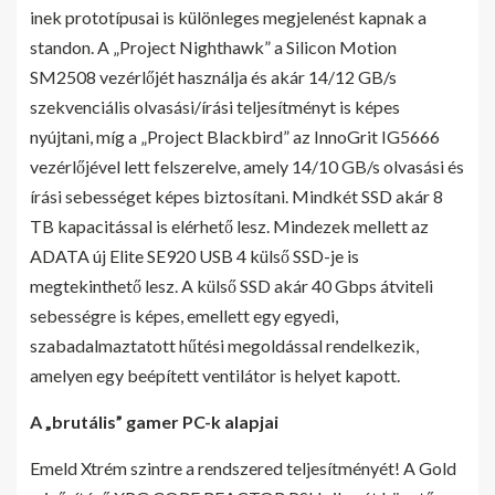
inek prototípusai is különleges megjelenést kapnak a
standon. A „Project Nighthawk” a Silicon Motion
SM2508 vezérlőjét használja és akár 14/12 GB/s
szekvenciális olvasási/írási teljesítményt is képes
nyújtani, míg a „Project Blackbird” az InnoGrit IG5666
vezérlőjével lett felszerelve, amely 14/10 GB/s olvasási és
írási sebességet képes biztosítani. Mindkét SSD akár 8
TB kapacitással is elérhető lesz. Mindezek mellett az
ADATA új Elite SE920 USB 4 külső SSD-je is
megtekinthető lesz. A külső SSD akár 40 Gbps átviteli
sebességre is képes, emellett egy egyedi,
szabadalmaztatott hűtési megoldással rendelkezik,
amelyen egy beépített ventilátor is helyet kapott.
A „brutális” gamer PC-k alapjai
Emeld Xtrém szintre a rendszered teljesítményét! A Gold