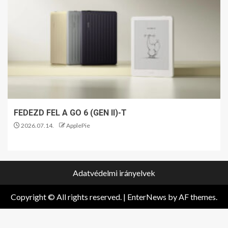
FEDEZD FEL A GO 6 (GEN II)-T
2026.07.14.
ApplePie
Adatvédelmi irányelvek
Copyright © All rights reserved.
|
EnterNews
by AF themes.