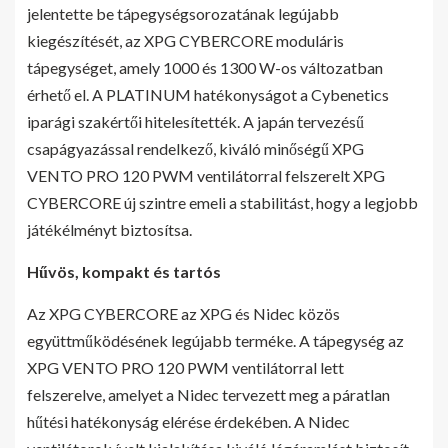
jelentette be tápegységsorozatának legújabb
kiegészítését, az XPG CYBERCORE moduláris
tápegységet, amely 1000 és 1300 W-os változatban
érhető el. A PLATINUM hatékonyságot a Cybenetics
iparági szakértői hitelesítették. A japán tervezésű
csapágyazással rendelkező, kiváló minőségű XPG
VENTO PRO 120 PWM ventilátorral felszerelt XPG
CYBERCORE új szintre emeli a stabilitást, hogy a legjobb
játékélményt biztosítsa.
Hűvös, kompakt és tartós
Az XPG CYBERCORE az XPG és Nidec közös
együttműködésének legújabb terméke. A tápegység az
XPG VENTO PRO 120 PWM ventilátorral lett
felszerelve, amelyet a Nidec tervezett meg a páratlan
hűtési hatékonyság elérése érdekében. A Nidec