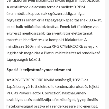
ventilátorok ívelt kialakítása kiváló légáramlást biztosít.
A ventilátorok alacsony terhelés mellett 0 RPM
üzemmódba kapcsolnak egészen addig, amíg a
fogyasztás el nem éri a tápegység kapacitásának 30%-át,
ezzel halk működést biztosítva. Ennek két fő előnye van –
egyrészt meghosszabbítja a ventilátor élettartamát,
másrészt lehetővé teszi a kompakt kialakítást. A
mindössze 160 mm hosszú XPG CYBERCORE az egyik
legkisebb megoldás a Platinum hitelesítéssel rendelkező
tápegységek között.
Speciális teljesítménymenedzsment
Az XPG CYBERCORE kiváló minőségű, 105°C-os
Japánban gyártott elektrolit kondenzátorokat és fejlett
PFC-t (Power Factor Correction) használ, amely
szabályozza és stabilizálja a feszültséget, így optimális
hatékonysággal osztva el a rendelkezésre álló energiát.