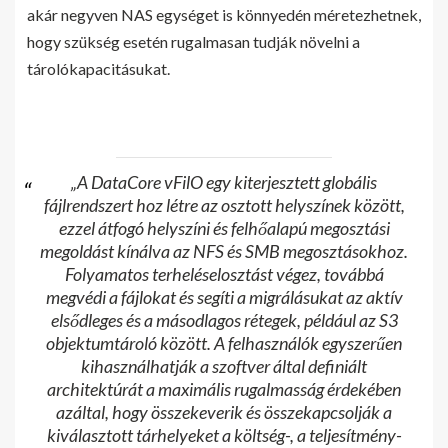
akár negyven NAS egységet is könnyedén méretezhetnek,
hogy szükség esetén rugalmasan tudják növelni a
tárolókapacitásukat.
„A DataCore vFilO egy kiterjesztett globális
fájlrendszert hoz létre az osztott helyszínek között,
ezzel átfogó helyszíni és felhőalapú megosztási
megoldást kínálva az NFS és SMB megosztásokhoz.
Folyamatos terheléselosztást végez, továbbá
megvédi a fájlokat és segíti a migrálásukat az aktív
elsődleges és a másodlagos rétegek, például az S3
objektumtároló között. A felhasználók egyszerűen
kihasználhatják a szoftver által definiált
architektúrát a maximális rugalmasság érdekében
azáltal, hogy összekeverik és összekapcsolják a
kiválasztott tárhelyeket a költség-, a teljesítmény-