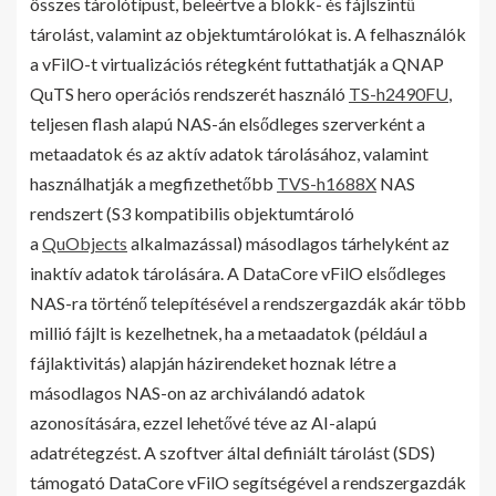
összes tárolótípust, beleértve a blokk- és fájlszintű
tárolást, valamint az objektumtárolókat is. A felhasználók
a vFilO-t virtualizációs rétegként futtathatják a QNAP
QuTS hero operációs rendszerét használó
TS-h2490FU
,
teljesen flash alapú NAS-án elsődleges szerverként a
metaadatok és az aktív adatok tárolásához, valamint
használhatják a megfizethetőbb
TVS-h1688X
NAS
rendszert (S3 kompatibilis objektumtároló
a
QuObjects
alkalmazással) másodlagos tárhelyként az
inaktív adatok tárolására. A DataCore vFilO elsődleges
NAS-ra történő telepítésével a rendszergazdák akár több
millió fájlt is kezelhetnek, ha a metaadatok (például a
fájlaktivitás) alapján házirendeket hoznak létre a
másodlagos NAS-on az archiválandó adatok
azonosítására, ezzel lehetővé téve az AI-alapú
adatrétegzést. A szoftver által definiált tárolást (SDS)
támogató DataCore vFilO segítségével a rendszergazdák