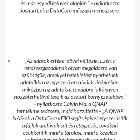
és más egyedi igények alapján.” – nyilatkozta
Joshua Lai, a DataCore műszaki menedzsere.
„Az adatok értéke idővel változik. Ezért a
rendszergazdáknak olyan megoldásra van
szükségük, amellyel betekintést nyerhetnek
adataikba az egyszerű archiválás érdekében,
miközben az adatokat továbbra is könnyen
hozzáférhetővé teszik az osztott környezetekben.”
– nyilatkozta Calvin Ma, a QNAP
termékmenedzsere, majd hozzátette – „A QNAP
NAS-ok a DataCore vFilO segítségével egyszerűsítik
a fájlok archiválását és rétegzését, továbbá
csökkentik mind a tárolási, mind a kezelési
költségeket, miközben növelik az adatok