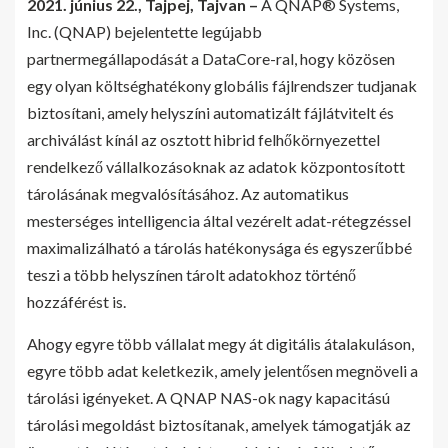
2021. június 22., Tajpej, Tajvan –
A QNAP® Systems,
Inc. (QNAP) bejelentette legújabb
partnermegállapodását a DataCore-ral, hogy közösen
egy olyan költséghatékony globális fájlrendszer tudjanak
biztosítani, amely helyszíni automatizált fájlátvitelt és
archiválást kínál az osztott hibrid felhőkörnyezettel
rendelkező vállalkozásoknak az adatok központosított
tárolásának megvalósításához. Az automatikus
mesterséges intelligencia által vezérelt adat-rétegzéssel
maximalizálható a tárolás hatékonysága és egyszerűbbé
teszi a több helyszínen tárolt adatokhoz történő
hozzáférést is.
Ahogy egyre több vállalat megy át digitális átalakuláson,
egyre több adat keletkezik, amely jelentősen megnöveli a
tárolási igényeket. A QNAP NAS-ok nagy kapacitású
tárolási megoldást biztosítanak, amelyek támogatják az