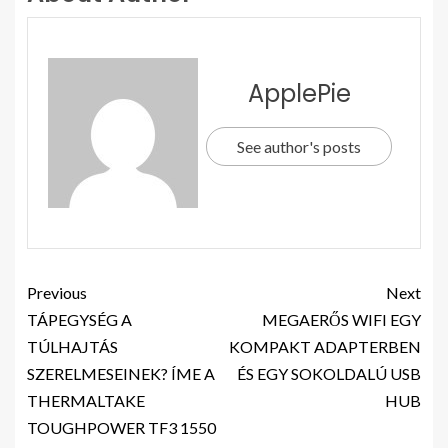
ApplePie
See author's posts
Previous
Next
TÁPEGYSÉG A
MEGAERŐS WIFI EGY
TÚLHAJTÁS
KOMPAKT ADAPTERBEN
SZERELMESEINEK? ÍME A
ÉS EGY SOKOLDALÚ USB
THERMALTAKE
HUB
TOUGHPOWER TF3 1550