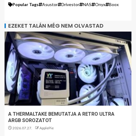
Popular Tags
Asustor
Drivestor
NAS
Onyx
Boox
EZEKET TALÁN MÉG NEM OLVASTAD
A THERMALTAKE BEMUTATJA A RETRO ULTRA
ARGB SOROZATOT
2026.07.27.
ApplePie