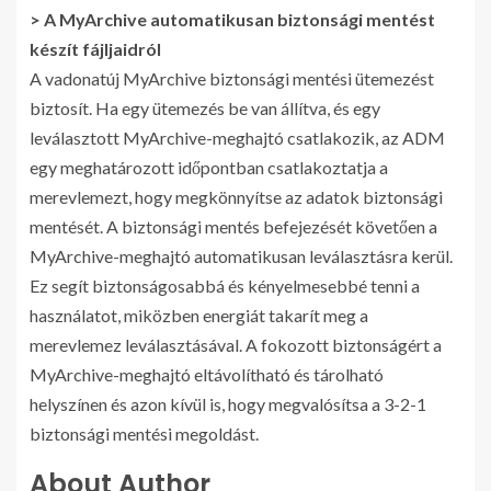
> A MyArchive automatikusan biztonsági mentést
készít fájljaidról
A vadonatúj MyArchive biztonsági mentési ütemezést
biztosít. Ha egy ütemezés be van állítva, és egy
leválasztott MyArchive-meghajtó csatlakozik, az ADM
egy meghatározott időpontban csatlakoztatja a
merevlemezt, hogy megkönnyítse az adatok biztonsági
mentését. A biztonsági mentés befejezését követően a
MyArchive-meghajtó automatikusan leválasztásra kerül.
Ez segít biztonságosabbá és kényelmesebbé tenni a
használatot, miközben energiát takarít meg a
merevlemez leválasztásával. A fokozott biztonságért a
MyArchive-meghajtó eltávolítható és tárolható
helyszínen és azon kívül is, hogy megvalósítsa a 3-2-1
biztonsági mentési megoldást.
About Author