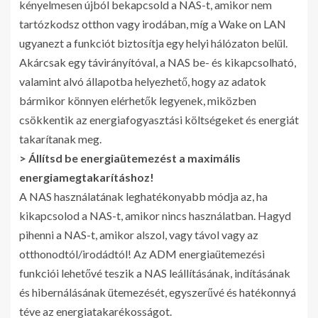
kényelmesen újból bekapcsold a NAS-t, amikor nem
tartózkodsz otthon vagy irodában, míg a Wake on LAN
ugyanezt a funkciót biztosítja egy helyi hálózaton belül.
Akárcsak egy távirányítóval, a NAS be- és kikapcsolható,
valamint alvó állapotba helyezhető, hogy az adatok
bármikor könnyen elérhetők legyenek, miközben
csökkentik az energiafogyasztási költségeket és energiát
takarítanak meg.
> Állítsd be energiaütemezést a maximális
energiamegtakarításhoz!
A NAS használatának leghatékonyabb módja az, ha
kikapcsolod a NAS-t, amikor nincs használatban. Hagyd
pihenni a NAS-t, amikor alszol, vagy távol vagy az
otthonodtól/irodádtól! Az ADM energiaütemezési
funkciói lehetővé teszik a NAS leállításának, indításának
és hibernálásának ütemezését, egyszerűvé és hatékonnyá
téve az energiatakarékosságot.