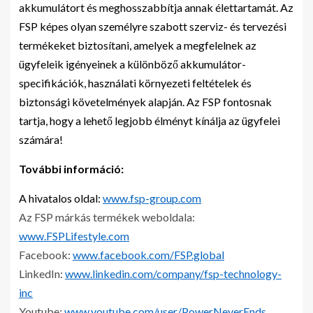
akkumulátort és meghosszabbítja annak élettartamát. Az
FSP képes olyan személyre szabott szerviz- és tervezési
termékeket biztosítani, amelyek a megfelelnek az
ügyfeleik igényeinek a különböző akkumulátor-
specifikációk, használati környezeti feltételek és
biztonsági követelmények alapján. Az FSP fontosnak
tartja, hogy a lehető legjobb élményt kínálja az ügyfelei
számára!
További információ:
A hivatalos oldal:
www.fsp-group.com
Az FSP márkás termékek weboldala:
www.FSPLifestyle.com
Facebook:
www.facebook.com/FSP.global
LinkedIn:
www.linkedin.com/company/fsp-technology-
inc
Youtube:
www.youtube.com/user/PowerNeverEnds