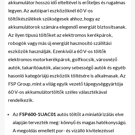
akkumulátor hosszú idő elteltével is erőteljes és rugalmas
legyen. Az autóipari eszközöknél 60 V-os
töltőkészülékek szükségesek ahhoz, hogy az
akkumulátorok számára elegendő energiát biztosítsanak.
Az ilyen típusú töltőket az elektromos kerékpárok,
robogók vagy más új energiát hasznosító szállítási
eszközök használják. Ezenkívül a 60 V-os töltők
elektromos motorkerékpárok, golfkocsik, városnéző
autók, takarítóautók, alacsony sebességű autók és egyéb
hasonló kategóriájú eszközök töltésére is alkalmasak. Az
FSP Group, mint a világ egyik vezető tápegységgyártója
60 V-os akkumulátortöltők széles választékával
rendelkezik.
Az
FSP600-1UAC01
autós töltőt a miniatürizálás elve
alapján tervezték meg: könnyű és magas hatékonyságú.
A megoldás emellett por- és vízálló kivitelezéssel