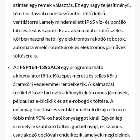
szintén egy remek választás. Ez egy nagy teljesítményű,
fém borítással rendelkező autós töltő külső
ventilátorral, amely mindemellett IP65 víz- és porálló
hitelesítést is kapott. Ez az akkumulátortöltő széles
körben használható, így elektromos rakodó robotok,
automata emelő robotkarok és elektromos járművek
töltésére is.
Az
FSP164-13S3AC8
egy programozható
akkumulátortöltő. Közepes méretű és teljes körű
áramköri védelemmel rendelkezik. Alkalmazási
területei közé tartozik a könnyű elektromos járművek,
például az e-biciklik és az e-robogók töltése. A
műanyag borítású és ventilátor nélküli dizájn ellenére
több mint 90%-os hatékonysággot kínál. Egyénileg
személyre szabható töltési görbét nyújt, és számos
csatlakozó opcióval rendelkezik, amelyek megfelelnek