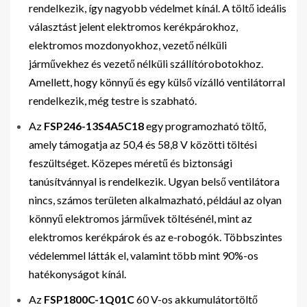
rendelkezik, így nagyobb védelmet kínál. A töltő ideális
választást jelent elektromos kerékpárokhoz,
elektromos mozdonyokhoz, vezető nélküli
járművekhez és vezető nélküli szállítórobotokhoz.
Amellett, hogy könnyű és egy külső vízálló ventilátorral
rendelkezik, még testre is szabható.
Az
FSP246-13S4A5C18
egy programozható töltő,
amely támogatja az 50,4 és 58,8 V közötti töltési
feszültséget. Közepes méretű és biztonsági
tanúsítvánnyal is rendelkezik. Ugyan belső ventilátora
nincs, számos területen alkalmazható, például az olyan
könnyű elektromos járművek töltésénél, mint az
elektromos kerékpárok és az e-robogók. Többszintes
védelemmel látták el, valamint több mint 90%-os
hatékonyságot kínál.
Az
FSP1800C-1Q01C
60 V-os akkumulátortöltő