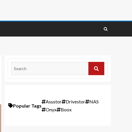
Asustor
Drivestor
NAS
Popular Tags
Onyx
Boox