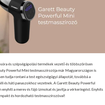
kosóra és szépségápolási termékek vezető és többszörösen
eauty Powerful Mini testmasszírozója már Magyarországon is
sen tudja rontani a test egészségügyi állapotát, továbbá a
li és háti panaszokhoz vezetnek. A Garett Beauty Powerful
enyhíti a merev és fájó izmokat és javítja a vérkeringést. Enyhíts
mpakt és hordozható testmasszírozóval!