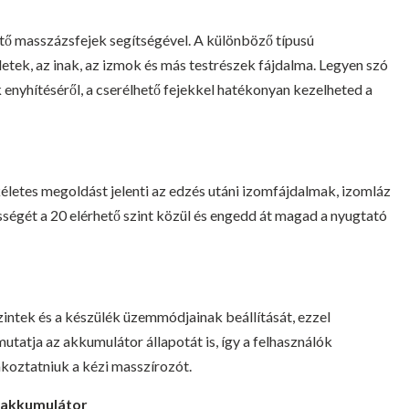
ető masszázsfejek segítségével. A különböző típusú
letek, az inak, az izmok és más testrészek fájdalma. Legyen szó
 enyhítéséről, a cserélhető fejekkel hatékonyan kezelheted a
életes megoldást jelenti az edzés utáni izomfájdalmak, izomláz
ősségét a 20 elérhető szint közül és engedd át magad a nyugtató
szintek és a készülék üzemmódjainak beállítását, ezzel
mutatja az akkumulátor állapotát is, így a felhasználók
koztatniuk a kézi masszírozót.
ő akkumulátor