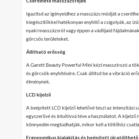
Cserélhető masszázsfejek
Igazítsd az igényeidhez a masszázs módját a cserélh
kiegészítőkkel hatékonyan enyhítő a csigolyák, az ízü
nyaki masszázsról vagy éppen a vádlijaid fájdalmának
görcsös területeket.
Állítható erősség
A Garett Beauty Powerful Mini kézi masszírozó a tök
és görcsök enyhítésére. Csak állítsd be a vibráció er
élménynek.
LCD kijelző
A beépített LCD kijelző lehetővé teszi az intenzitási 
egyszerűvé és intuitívvá téve a használatot. A kijelző 
könnyedén megtudhatják, mikor kell a töltőhöz csatla
Ergonomikus kialakítás és beépített újratölthet