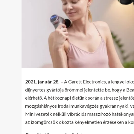
2021. január 28. –
A Garett Electronics, a lengyel o
díjnyertes gyártója örömmel jelentette be, hogy a B
elérhető. A hétköznapi életünk során a stressz jelentő
mozgáshiányos irodai munkavégzés gyakran nyaki, vál
Mini vezeték nélküli vibrációs masszírozó hatékonyan 
az izomgörcsök okozta kényelmetlen érzéseken a ko