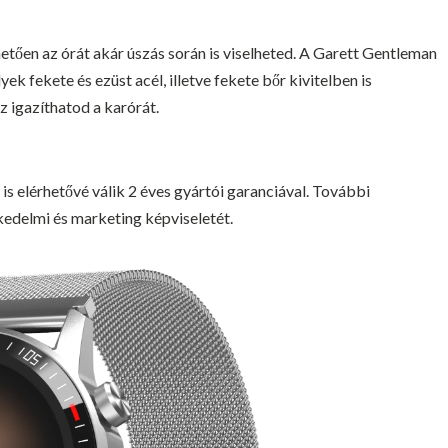
etően az órát akár úszás során is viselheted. A Garett Gentleman
k fekete és ezüst acél, illetve fekete bőr kivitelben is
oz igazíthatod a karórát.
elérhetővé válik 2 éves gyártói garanciával. További
skedelmi és marketing képviseletét.