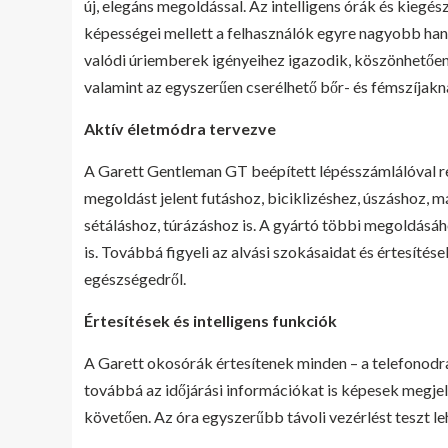
új, elegáns megoldással. Az intelligens órák és kiegé
képességei mellett a felhasználók egyre nagyobb ha
valódi úriemberek igényeihez igazodik, köszönhetően
valamint az egyszerűen cserélhető bőr- és fémszíjakn
Aktív életmódra tervezve
A Garett Gentleman GT beépített lépésszámlálóval ren
megoldást jelent futáshoz, biciklizéshez, úszáshoz, 
sétáláshoz, túrázáshoz is. A gyártó többi megoldásá
is. Továbbá figyeli az alvási szokásaidat és értesítése
egészségedről.
Értesítések és intelligens funkciók
A Garett okosórák értesítenek minden – a telefonodra
továbbá az időjárási információkat is képesek megjel
követően. Az óra egyszerűbb távoli vezérlést teszt 