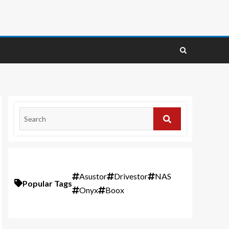
Asustor
Drivestor
NAS
Popular Tags
Onyx
Boox