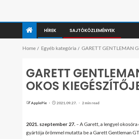
HÍREK
SAJTÓKÖZLEMÉNYEK
Home
Egyéb kategória
GARETT GENTLEMAN GT
GARETT GENTLEMAN
OKOS KIEGÉSZÍTŐJ
ApplePie
2021.09.27.
2 min read
2021. szeptember 27.
– A Garett, a lengyel okosóra
gyártója örömmel mutatta be a Garett Gentleman GT o