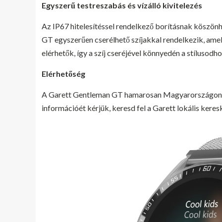
Egyszerű testreszabás és vízálló kivitelezés
Az IP67 hitelesítéssel rendelkező borításnak köszönh
GT egyszerűen cserélhető szíjakkal rendelkezik, amelye
elérhetők, így a szíj cseréjével könnyedén a stílusodh
Elérhetőség
A Garett Gentleman GT hamarosan Magyarországon is 
információét kérjük, keresd fel a Garett lokális kere