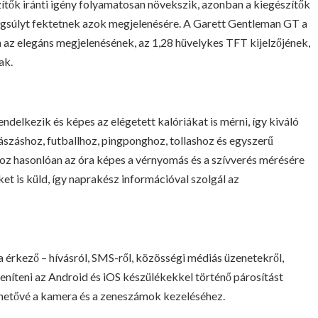
szítők iránti igény folyamatosan növekszik, azonban a kiegészítők
ngsúlyt fektetnek azok megjelenésére. A Garett Gentleman GT a
 az elegáns megjelenésének, az 1,28 hüvelykes TFT kijelzőjének,
ak.
delkezik és képes az elégetett kalóriákat is mérni, így kiváló
mászáshoz, futballhoz, pingponghoz, tollashoz és egyszerű
hoz hasonlóan az óra képes a vérnyomás és a szívverés mérésére
ket is küld, így naprakész információval szolgál az
 érkező – hívásról, SMS-ről, közösségi médiás üzenetekről,
eníteni az Android és iOS készülékekkel történő párosítást
lehetővé a kamera és a zeneszámok kezeléséhez.