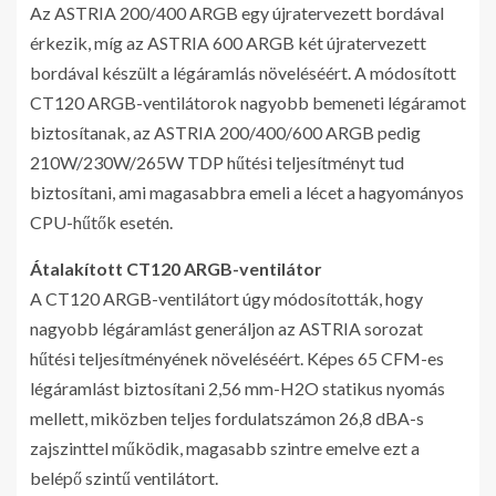
Az ASTRIA 200/400 ARGB egy újratervezett bordával
érkezik, míg az ASTRIA 600 ARGB két újratervezett
bordával készült a légáramlás növeléséért. A módosított
CT120 ARGB-ventilátorok nagyobb bemeneti légáramot
biztosítanak, az ASTRIA 200/400/600 ARGB pedig
210W/230W/265W TDP hűtési teljesítményt tud
biztosítani, ami magasabbra emeli a lécet a hagyományos
CPU-hűtők esetén.
Átalakított CT120 ARGB-ventilátor
A CT120 ARGB-ventilátort úgy módosították, hogy
nagyobb légáramlást generáljon az ASTRIA sorozat
hűtési teljesítményének növeléséért. Képes 65 CFM-es
légáramlást biztosítani 2,56 mm-H2O statikus nyomás
mellett, miközben teljes fordulatszámon 26,8 dBA-s
zajszinttel működik, magasabb szintre emelve ezt a
belépő szintű ventilátort.