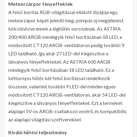
Meteorzárpor fényeffektek
A felső borítás RGB-világítással ellátott dizájnja egy
meteorzápor képét jeleníti meg, pompás új megjelenést
kölcsönözve ennek a léghűtés sorozatnak. Az ASTRIA
200/400 ARGB mindegyik felső borításában 18 LED, a
módosított CT120 ARGB-ventilátoron pedig további 9
LED található, így akár 27 LED-del kiegészítve a
látványos fényeffekteket. Az ASTRIA 600 ARGB
mindegyik felső borításában 18 LED található. Ez a
kéttornyos hűtés két felső borítással rendelkezik
összesen, valamint további 9 LED-del minden egyes
módosított CT120 ARGB-ventilátoron, akár 54 LED-del
kiegészítve a látványos fényeffekteket. Ezt a terméket
alaplapi 5V-os ARGB-csatlakozó vezérli, és kompatibilis
az alaplapi világítási szoftverekkel.
Kiváló hűtési teljesítmény