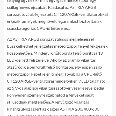
tényleg úgy néz ki, mint egy igazi meteorzápor egy
csillagfényes éjszakán. Ráadásul az ASTRIA ARGB
sorozat továbbfejlesztett CT120 ARGB-ventilátorokkal
érkezik, amelyek megnövelt légáramlást biztosítanak
csúcskategóriás CPU-id hűtéséhez.
Az ASTRIA ARGB sorozat stílusos megjelenéssel
büszkélkedhet jellegzetes meteorzápor fényeffektjeinek
köszönhetően. Mindegyik hűtőborda felső borítása 18
LED-del lett felszerelve. Ahogy az áramló világítás
átszűrődik a perforált felső borításon, egy éppen zajló
meteorzápor képét jeleníti meg. Továbbá a CPU-hűtő
CT120 ARGB-ventilátorai mindegyikén 9 LED található,
az 5 V-os alaplapi világítási szoftver vezérlésével pedig
könnyedén személyre szabhatod a fényeket saját
stílusodnak megfelelően. A lenyűgöző világítás
kihangsúlyozásáért az összes ASTRIA 200/400/600
ARGB-alkatrész, beleértve a ventilátort, a bordákat és az