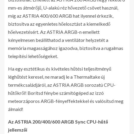
mm-es átmérőjű, U-alakú réz hővezető csövet használ,
míg az ASTRIA 400/600 ARGB hat ilyennel érkezik,
biztosítva az egyenletes hőelosztást a kiemelkedő
hőelvezetésért. Az ASTRIA ARGB-n emellett
kényelmesen beállíthatod a ventilátor helyzetét a
memória magasságához igazodva, biztosítva a rugalmas
telepítési lehetőségeket.
Ha egy esztétikus és kivételes hűtési teljesítményű
léghűtést keresel, ne maradj le a Thermaltake új
termékcsaládjáról, az ASTRIA ARGB sorozatú CPU-
hűtőkről! Borítsd fénybe számítógéped az izzó
meteorzáporos ARGB-fényeffektekkel és valósítsd meg
álmaid!
Az ASTRIA 200/400/600 ARGB Sync CPU-hűtő
jellemzői