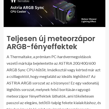
Teljesen új meteorzápor
ARGB-fényeffektek
A Thermaltake, a prémium PC-hardvermegoldások
vezető márkája bejelentette az ASTRIA 200/400/600
ARGB Sync CPU-hűtőit. Imádkoztál vagy kérted már azt
a csillagoktól, hogy megtaláld az ideális léghűtést? Az
ASTRIA ARGB sorozat az a bizonyos! Ez egy vadonatúj
léghűtés sorozat, melynek felső borításán ragyogó
meteorzápor fényeffektek láthatók, ami tökéletesen
passzol az elegáns, tetőtől-talpig fekete kialakításhoz, és