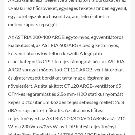
U-alakú réz hőcsöveket, egységes fekete színben egyesül,
egy sötét éjszakára hasonlítva, ami felerősítheti a
meteorzápor szépségét.
Az ASTRIA 200/400 ARGB egytornyos, egyventilátoros
kialakítással, az ASTRIA 600 ARGB pedig kéttornyos,
kétventilátoros kivitelben készült. A legújabb
csúcskategóriás CPU-k teljes támogatásáért az ASTRIA
ARGB sorozat módosított CT120 ARGB-ventilátorokat
és újratervezett bordákat tartalmaz a légáramlás
növeléséért. Az átalakított CT120 ARGB-ventilátor 65
CFM-es légáramlást és 2,56 mm-H2O statikus nyomást
képes biztosítani, miközben teljes sebesség mellett 26,8
dBA-s zajszinttel működik. Az általános hűtési
teljesítményért az ASTRIA 200/400/600 ARGB akár 210
W-os/230 W-os/265 W-os TDP hűtési teljesítményt
biztosíthat. Emellett az ASTRIA 200 ARGB négy fekete 6