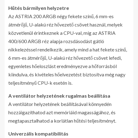
Hűtés bármilyen helyzetre
Az ASTRIA 200 ARGB négy fekete színű, 6 mm-es
átmérőjű, U-alakú réz hővezető csövet használ, melyek
közvetlenül érintkeznek a CPU-val, míg az ASTRIA
400/600 ARGB réz alapja rozsdásodást gátló
nikkelezéssel rendelkezik, amely mind a hat fekete színű,
6 mm-es átmérőjű, U-alakú réz hővezető csövet lefedi,
egyenletes hőeloszlást eredményezve a hőforrásból
kiindulva, és kivételes hőelvezetést biztosítva még nagy
teljesítményű CPU-k esetén is.
A ventilátor helyzetének rugalmas beállítása
A ventilátor helyzetének beállításával könnyedén
hozzáigazíthatod azt memóriáid magasságához, és
megtapasztalhatod a korlátlan hűtési teljesítményt.
Univerzális kompatibilitás