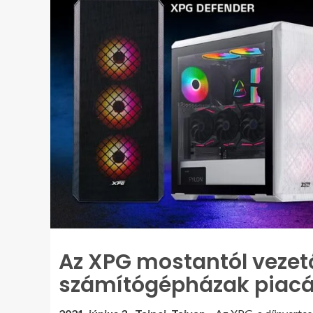
Az XPG mostantól vezető
számítógépházak piac