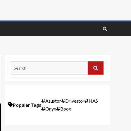
Asustor
Drivestor
NAS
Popular Tags
Onyx
Boox