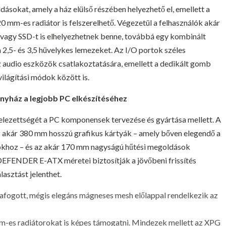
ásokat, amely a ház elülső részében helyezhető el, emellett a
0 mm-es radiátor is felszerelhető. Végezetül a felhasználók akár
 vagy SSD-t is elhelyezhetnek benne, továbbá egy kombinált
a 2,5- és 3,5 hüvelykes lemezeket. Az I/O portok széles
z audio eszközök csatlakoztatására, emellett a dedikált gomb
világítási módok között is.
yház a legjobb PC elkészítéséhez
ezettségét a PC komponensek tervezése és gyártása mellett. A
kár 380 mm hosszú grafikus kártyák – amely bőven elegendő a
oz – és az akár 170 mm nagyságú hűtési megoldások
DEFENDER E-ATX méretei biztosítják a jövőbeni frissítés
asztást jelenthet.
afogott, mégis elegáns mágneses mesh előlappal rendelkezik az
m-es radiátorokat is képes támogatni. Mindezek mellett az XPG