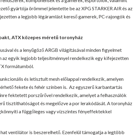
s rendszerek, komponensek és a gamerek, esportolók, valamint
vezető gyártója örömmel jelentette be az XPG STARKER AIR és az
ezetten a legjobb légáramlást kereső gamerek, PC-rajongók és
pakt, ATX közepes méretű toronyház
sával és a lenyűgöző ARGB világításával minden figyelmet
z egyik legjobb teljesítménnyel rendelkezik egy kifejezetten
ATX formátumból.
nkcionális és letisztult mesh előlappal rendelkezik, amelyen
lérhető fekete és fehér színben is. Az egyszerű karbantartás
re fektetett porszűrővel rendelkezik, amelyet a felhasználók
erű tisztíthatóságot és megelőzve a por lerakódását. A toronyház
önnyíti a függőleges vagy vízszintes fényeffektekkel
 hat ventilátor is beszerelhető. Ezenfelül támogatja a legtöbb