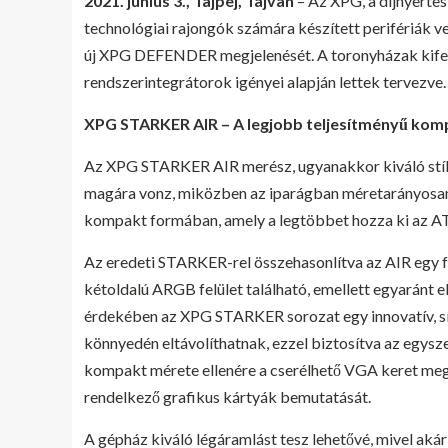
2021. június 3., Tajpej, Tajvan
– Az XPG, a díjnyerte
technológiai rajongók számára készített perifériák 
új XPG DEFENDER megjelenését. A toronyházak kifej
rendszerintegrátorok igényei alapján lettek tervezve.
XPG STARKER AIR – A legjobb teljesítményű kom
Az XPG STARKER AIR merész, ugyanakkor kiváló stílu
magára vonz, miközben az iparágban méretarányosan a
kompakt formában, amely a legtöbbet hozza ki az 
Az eredeti STARKER-rel összehasonlítva az AIR egy fu
kétoldalú ARGB felület található, emellett egyaránt e
érdekében az XPG STARKER sorozat egy innovatív, sín
könnyedén eltávolíthatnak, ezzel biztosítva az egysz
kompakt mérete ellenére a cserélhető VGA keret megk
rendelkező grafikus kártyák bemutatását.
A gépház kiváló légáramlást tesz lehetővé, mivel akár