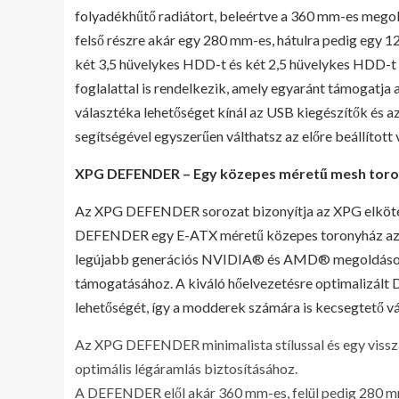
folyadékhűtő radiátort, beleértve a 360 mm-es megold
felső részre akár egy 280 mm-es, hátulra pedig egy 12
két 3,5 hüvelykes HDD-t és két 2,5 hüvelykes HDD-t
foglalattal is rendelkezik, amely egyaránt támogatja 
választéka lehetőséget kínál az USB kiegészítők és a
segítségével egyszerűen válthatsz az előre beállított 
XPG DEFENDER – Egy közepes méretű mesh toron
Az XPG DEFENDER sorozat bizonyítja az XPG elkötel
DEFENDER egy E-ATX méretű közepes toronyház az a
legújabb generációs NVIDIA® és AMD® megoldásokh
támogatásához. A kiváló hőelvezetésre optimalizált 
lehetőségét, így a modderek számára is kecsegtető vál
Az XPG DEFENDER minimalista stílussal és egy vissz
optimális légáramlás biztosításához.
A DEFENDER elől akár 360 mm-es, felül pedig 280 m