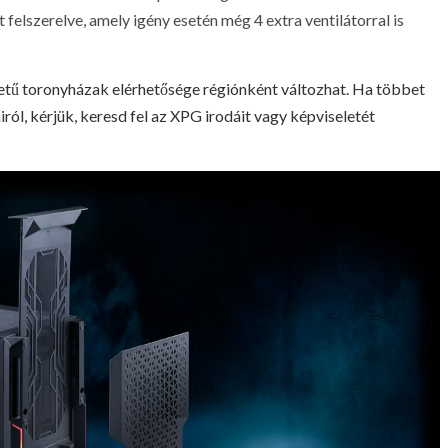
szerelve, amely igény esetén még 4 extra ventilátorral is
 toronyházak elérhetősége régiónként változhat. Ha többet
iról, kérjük, keresd fel az XPG irodáit vagy képviseletét