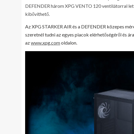
DEFENDER három XPG VENTO 120 ventilátorral lett fel
kibővíthető.
Az XPG STARKER AIR és a DEFENDER közepes méretű
szeretnél tudni az egyes piacok elérhetőségéről és ára
az
www.xpg.com
oldalon.