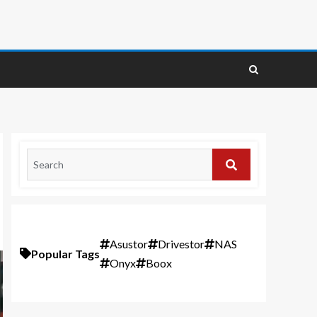
Asustor
Drivestor
NAS
Popular Tags
Onyx
Boox