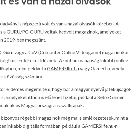
lt és van a hazai olvasók
dvány is népszerű volt és van a hazai olvasók körében. A
u és a GURU/PC-GURU voltak kedvelt magazinok, amelyeket
zin 2019-ben megszűnt.
CD-Guru vagy a CoV (Computer Online Videogame) magazinokat
sztalgikus emlékeket idéznek . Azonban manapság inkább online
lőnyben, mint például a
GAMERSlife.hu
vagy Gamer.hu, amely
yar közösség számára .
kor érdemes megemlíteni, hogy bár a magyar nyelvű játékújságok
s, amelyeket itthon is elő lehet fizetni, például a Retro Gamer
nálnak és Magyarországra is szállítanak.
s bizonyos régebbi magazinok még ma is emlékezetesek, mint a
 inkább digitális formában, például a
GAMERSlife.hu
-n