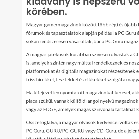
kiadvány is népszerű vo
körében.
Magyar gamermagazinok között több régi és újabb kia
fórumok és tapasztalatok alapján például a PC Gur
sokan rendszeresen vásároltak, bár a PC Guru maga
A magyar játékosok korábban szívesen olvasták a 
is, amelyek szintén nagy múlttal rendelkeznek és no
platformokat és digitális magazinokat részesítenek e
friss hírekkel, tesztekkel és cikkekkel szolgál a mag
Ha kifejezetten nyomtatott magazinokat keresel, ak
piaca szűkül, vannak külföldi angol nyelvű magazinok i
vagy az EDGE, amelyek magas színvonalú tartalmat kí
Összefoglalva, a magyar olvasók kedvencei voltak é
PC Guru, GURU/PC-GURU vagy CD-Guru, de a jelenben
követik a játékos híreket és tartalmakat.