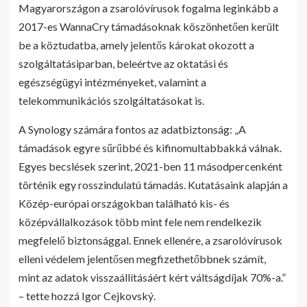
Magyarországon a zsarolóvírusok fogalma leginkább a
2017-es WannaCry támadásoknak köszönhetően került
be a köztudatba, amely jelentős károkat okozott a
szolgáltatásiparban, beleértve az oktatási és
egészségügyi intézményeket, valamint a
telekommunikációs szolgáltatásokat is.
A Synology számára fontos az adatbiztonság: „A
támadások egyre sűrűbbé és kifinomultabbakká válnak.
Egyes becslések szerint, 2021-ben 11 másodpercenként
történik egy rosszindulatú támadás. Kutatásaink alapján a
Közép-európai országokban található kis- és
középvállalkozások több mint fele nem rendelkezik
megfelelő biztonsággal. Ennek ellenére, a zsarolóvírusok
elleni védelem jelentősen megfizethetőbbnek számít,
mint az adatok visszaállításáért kért váltságdíjak 70%-a.”
– tette hozzá Igor Cejkovský.