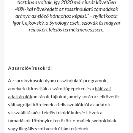
tisztában voltak, így 2020 márciusát követően
40%-kal növekedett az rosszindulatú támadások
aránya az előző hónaphoz képest.” – nyilatkozta
Igor Cejkovský, a Synology cseh, szlovák és magyar
régiókért felelős termékmenedzsere.
A zsarolóvírusokról
A zsarolóvírusok olyan rosszindulatú programok,
amelyek titkosítják a számítógépeken és a
hálózati
adattárolók
on tárolt fájlokat, amely során az elkövetők
váltságdíjat kötelenek a felhasználóktól az adatok
visszaállításáért felelős feloldókulcsért. Ezek a
támadások többnyire fertőzött e-mailek, weboldalak
vagy illegális szoftverek útján terjednek.