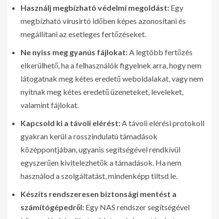
Használj megbízható védelmi megoldást:
Egy
megbízható vírusirtó időben képes azonosítani és
megállítani az esetleges fertőzéseket.
Ne nyiss meg gyanús fájlokat:
A legtöbb fertőzés
elkerülhető, ha a felhasználók figyelnek arra, hogy nem
látogatnak meg kétes eredetű weboldalakat, vagy nem
nyitnak meg kétes eredetű üzeneteket, leveleket,
valamint fájlokat.
Kapcsold ki a távoli elérést:
A távoli elérési protokoll
gyakran kerül a rosszindulatú támadások
középpontjában, ugyanis segítségével rendkívül
egyszerűen kivitelezhetők a támadások. Ha nem
használod a szolgáltatást, mindenképp tiltsd le.
Készíts rendszeresen biztonsági mentést a
számítógépedről:
Egy NAS rendszer segítségével