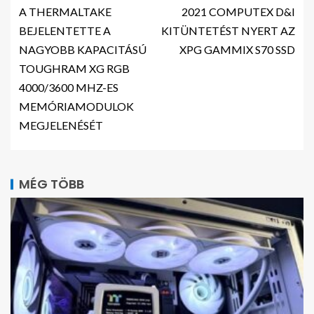
A THERMALTAKE
2021 COMPUTEX D&I
BEJELENTETTE A
KITÜNTETÉST NYERT AZ
NAGYOBB KAPACITÁSÚ
XPG GAMMIX S70 SSD
TOUGHRAM XG RGB
4000/3600 MHZ-ES
MEMÓRIAMODULOK
MEGJELENÉSÉT
MÉG TÖBB