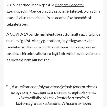
2019-es adatokhoz képest. A
Kaspersky adatai
szerint
pedig Magyarország az 5. legérintettebb ország a
zsarolóvírus támadások és az adathalász támadások
tekintetében.
A COVID-19 pandémia jelentősen átformálta az általános
munkavégzést. Ahogy globálisan, úgy Magyarország
területén is általánossá vált az otthoni munkavégzés és
tanulás, a hirtelen váltásra a legtöbb vállalkozás, valamint
az oktatás nem állt készen.
„A munkamenet folyamatosságának fenntartása és
az egyszerű hozzáférés érdekében a legtöbb kis- és
középvállalkozás csökkentette a meglévő
biztonsági intézkedéseiket. A hackerek ezzel