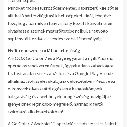
szellemképet.
Mindkét modell tükröződésmentes, papírszerű kijelzőt és
állítható háttérvilágítási lehetőségeket kínál, lehetővé
téve, hogy bármilyen fényviszony között kényelmesen
olvashass a szemek megerőltetése nélkül, a ragyogó
napfénytől kezdve a csendes szoba félhomályáig.
Nyílt rendszer, korlátlan lehetőség
A BOOX Go Color 7 és a Page egyaránt a nyílt Android
operációs rendszeren futnak, így páratlan szabadságot
biztosítanak testreszabásban és a Google Play Áruház
alkalmazások széles skálájának élvezetében. Kezdve az
e-könyvek olvasásától egészen a hangoskönyvek
hallgatásáig és a webhelyek böngészéséig, navigálj az
igényeidnek leginkább megfelelő, harmadik féltől
származó alkalmazásokban!
A Go Color 7 Android 12 operációs rendszerrel és fejlett,