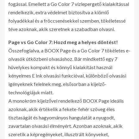
fogással. Emellett a Go Color 7 vízlepergető kialakítással
rendelkezik, extra védelmet biztosítva a kiömlő
folyadékkal és a fröccsenésekkel szemben, tökéletessé
téve azoknak, akik szeretnek a szabadban olvasni.
Page vs Go Color 7: Hozd meg a helyes döntést!
Összefoglalva, a BOOX Page és a Go Color 7 tökéletes e-
olvasók útközbeni olvasáshoz. Bár mindkettő egy 7
hüvelykes kompakt és könnyű kialakítást használ
kényelmes E Ink olvasási funkcióval, különböző olvasási
igényeknek felelnek meg, elsősorban a kijelző-
technológiájuk miatt.
A monokróm kijelzővel rendelkező BOOX Page ideális
azoknak, akik értékelik a fekete-fehér szöveg éles
tisztaságát és hagyományos hangulatát a nyugodt,
zavartalan olvasási élményért. Azonban azoknak, akik
szeretik a képregényeket, illusztrált könyveket,