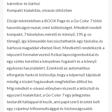
bármikor és bárhol.
Kompakt kialakítás, olvasás útközben
Dizájn tekintetében a BOOX Page és a Go Color 7 több
hasonlóságot mutat, mint különbséget. Mindkét modell
kompakt, 7 hüvelykes méretű és könnyű, 195 g-os
tömegű, így könnyedén becsúsztathatók egy táskába, és
bárhová magaddal viheted őket. Mindkettő rendelkezik a
népszerű formatervezésű fizikai lapozógombokkal és
egy széles kerettel a kényelmes fogásért és a könnyű
egykezes használatért. Ezenkívül az automatikus
elforgatás funkció biztosítja, hogy a képernyő tájolását
mindig a kívánt fogásodnak megfelelően állítsd be.
Míg mindkét e-olvasó előnyben részesíti a letisztult és
egyszerű kialakítást, a Go Color 7 egy jellegzetes
texturált hátlappal érkezik, ami papírszerű érzetet kelt
egy csipetnyi kifinomultsággal és biztonságosabb