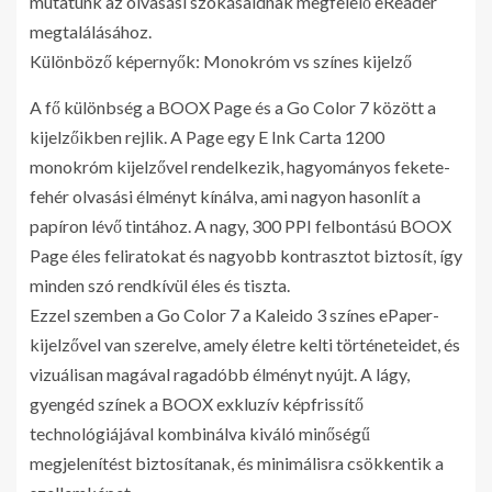
mutatunk az olvasási szokásaidnak megfelelő eReader
megtalálásához.
Különböző képernyők: Monokróm vs színes kijelző
A fő különbség a BOOX Page és a Go Color 7 között a
kijelzőikben rejlik. A Page egy E Ink Carta 1200
monokróm kijelzővel rendelkezik, hagyományos fekete-
fehér olvasási élményt kínálva, ami nagyon hasonlít a
papíron lévő tintához. A nagy, 300 PPI felbontású BOOX
Page éles feliratokat és nagyobb kontrasztot biztosít, így
minden szó rendkívül éles és tiszta.
Ezzel szemben a Go Color 7 a Kaleido 3 színes ePaper-
kijelzővel van szerelve, amely életre kelti történeteidet, és
vizuálisan magával ragadóbb élményt nyújt. A lágy,
gyengéd színek a BOOX exkluzív képfrissítő
technológiájával kombinálva kiváló minőségű
megjelenítést biztosítanak, és minimálisra csökkentik a