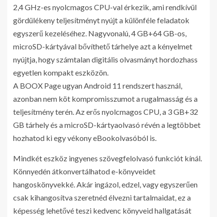
2,4 GHz-es nyolcmagos CPU-val érkezik, ami rendkívül
gördülékeny teljesítményt nyújt a különféle feladatok
egyszerű kezeléséhez. Nagyvonalú, 4 GB+64 GB-os,
microSD-kártyával bővíthető tárhelye azt a kényelmet
nyújtja, hogy számtalan digitális olvasmányt hordozhass
egyetlen kompakt eszközön.
A BOOX Page ugyan Android 11 rendszert használ,
azonban nem köt kompromisszumot a rugalmasság és a
teljesítmény terén. Az erős nyolcmagos CPU, a 3 GB+32
GB tárhely és a microSD-kártyaolvasó révén a legtöbbet
hozhatod ki egy vékony eBookolvasóból is.
Mindkét eszköz ingyenes szövegfelolvasó funkciót kínál.
Könnyedén átkonvertálhatod e-könyveidet
hangoskönyvekké. Akár ingázol, edzel, vagy egyszerűen
csak kihangosítva szeretnéd élvezni tartalmaidat, ez a
képesség lehetővé teszi kedvenc könyveid hallgatását