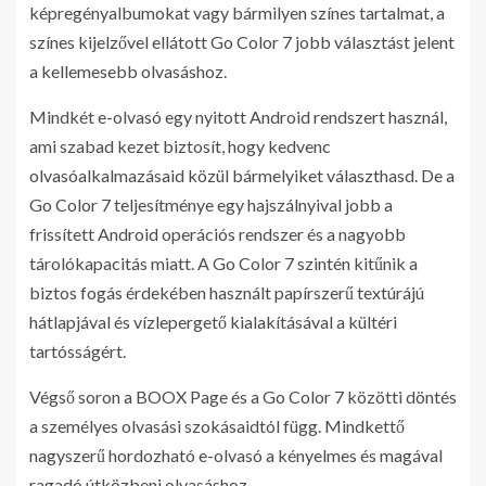
képregényalbumokat vagy bármilyen színes tartalmat, a
színes kijelzővel ellátott Go Color 7 jobb választást jelent
a kellemesebb olvasáshoz.
Mindkét e-olvasó egy nyitott Android rendszert használ,
ami szabad kezet biztosít, hogy kedvenc
olvasóalkalmazásaid közül bármelyiket választhasd. De a
Go Color 7 teljesítménye egy hajszálnyival jobb a
frissített Android operációs rendszer és a nagyobb
tárolókapacitás miatt. A Go Color 7 szintén kitűnik a
biztos fogás érdekében használt papírszerű textúrájú
hátlapjával és vízlepergető kialakításával a kültéri
tartósságért.
Végső soron a BOOX Page és a Go Color 7 közötti döntés
a személyes olvasási szokásaidtól függ. Mindkettő
nagyszerű hordozható e-olvasó a kényelmes és magával
ragadó útközbeni olvasáshoz.