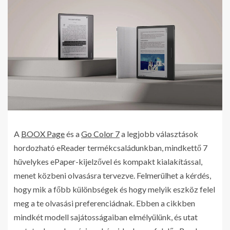
A
BOOX Page
és a
Go Color 7
a legjobb választások
hordozható eReader termékcsaládunkban, mindkettő 7
hüvelykes ePaper-kijelzővel és kompakt kialakítással,
menet közbeni olvasásra tervezve. Felmerülhet a kérdés,
hogy mik a főbb különbségek és hogy melyik eszköz felel
meg a te olvasási preferenciádnak. Ebben a cikkben
mindkét modell sajátosságaiban elmélyülünk, és utat