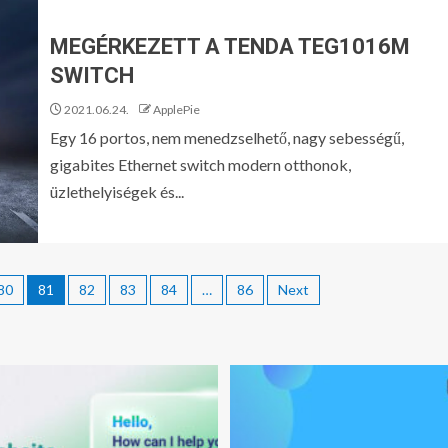
MEGÉRKEZETT A TENDA TEG1016M
SWITCH
2021.06.24.
ApplePie
Egy 16 portos, nem menedzselhető, nagy sebességű,
gigabites Ethernet switch modern otthonok,
üzlethelyiségek és...
80
81
82
83
84
…
86
Next