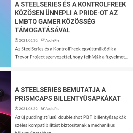
A STEELSERIES ÉS A KONTROLFREEK
KÖZÖSEN ÜNNEPLI A PRIDE-OT AZ
LMBTQ GAMER KÖZÖSSÉG
TÁMOGATÁSÁVAL
2021.06.30.
ApplePie
Az SteelSeries és a KontrolFreek együttműködik a
Trevor Project szervezettel, hogy felhívják a figyelmet...
A STEELSERIES BEMUTATJA A
PRISMCAPS BILLENTYŰSAPKÁKAT
2021.06.29.
ApplePie
Az új pudding stílusú, double shot PBT billentyűsapkák
széles kompatibilitást biztosítanak a mechanikus
billentyűzetekhez,...