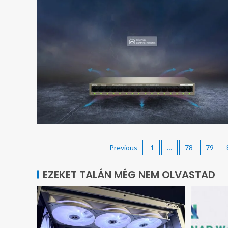
Previous
1
…
78
79
EZEKET TALÁN MÉG NEM OLVASTAD