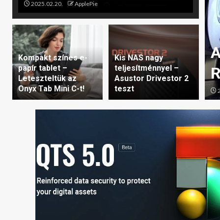
2025.02.20.
ApplePie
LTAKE BEJELENTI A
140 EX RGB PC-
A
Kompakt színes e-
Kis NAS nagy
papír tablet –
teljesítménnyel –
TORT
R
Leteszteltük az
Asustor Drivestor 2
Onyx Tab Mini C-t!
teszt
e
2