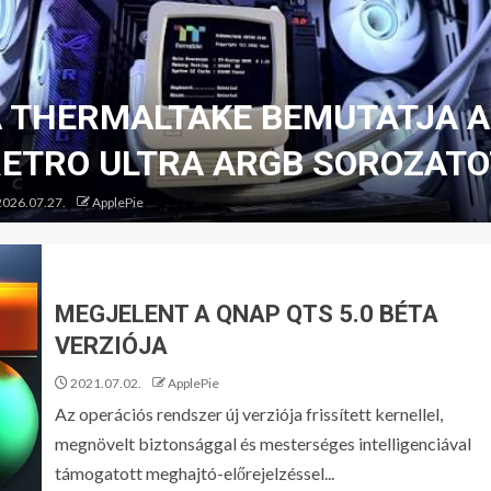
 THERMALTAKE BEMUTATJA A
ETRO ULTRA ARGB SOROZATO
026.07.27.
ApplePie
MEGJELENT A QNAP QTS 5.0 BÉTA
VERZIÓJA
2021.07.02.
ApplePie
Az operációs rendszer új verziója frissített kernellel,
megnövelt biztonsággal és mesterséges intelligenciával
támogatott meghajtó-előrejelzéssel...