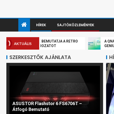
HÍREK
SAJTÓKÖZLEMÉNYEK
A THERMALTAKE BEMUTATJA A RETRO
A QNAP HIVA
AKTUÁLIS
ULTRA ARGB SOROZATOT
GENIUS-T
SZERKESZTŐK AJÁNLATA
H
ASUSTOR Flashstor 6 FS6706T –
Átfogó Bemutató