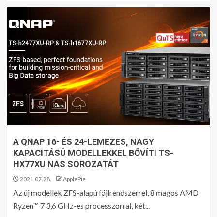
A QNAP 16- ÉS 24-LEMEZES, NAGY
KAPACITÁSÚ MODELLEKKEL BŐVÍTI TS-
HX77XU NAS SOROZATÁT
2021.07.28.
ApplePie
Az új modellek ZFS-alapú fájlrendszerrel, 8 magos AMD
Ryzen™ 7 3,6 GHz-es processzorral, két...