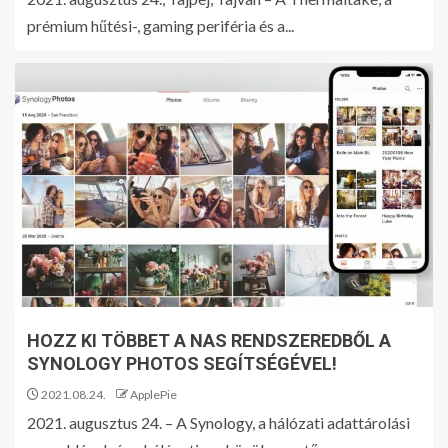
prémium hűtési-, gaming periféria és a...
A THERMALTAKE BEJELENTI
A TS120/TS140 EX RGB PC-
VENTILÁTORT
5
A THERMALTAKE BEMUTATJA
A RETRO ULTRA ARGB
SOROZATOT
1
A QNAP HIVATALOSAN IS
HOZZ KI TÖBBET A NAS RENDSZEREDBŐL A
KIADJA AZ AI GENIUS-T
SYNOLOGY PHOTOS SEGÍTSÉGÉVEL!
2021.08.24.
ApplePie
2
2021. augusztus 24. – A Synology, a hálózati adattárolási