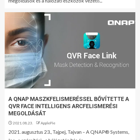
megoldások és a hálózati eszközök vezető...
A SANDBERG BEMUTATJA ÚJ
BLUETOOTH AUDIÓ
ADAPTERÉT ÉS
LAPTOPTÖLTŐIT
3
FEDEZD FEL A GO 6 (GEN II)-T
4
A THERMALTAKE BEJELENTI
A TS120/TS140 EX RGB PC-
A QNAP MASZKFELISMERÉSSEL BŐVÍTETTE A
VENTILÁTORT
QVR FACE INTELLIGENS ARCFELISMERÉSI
MEGOLDÁSÁT
5
2021.08.23.
ApplePie
2021. augusztus 23., Tajpej, Tajvan – A QNAP® Systems,