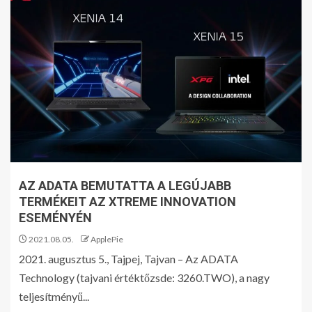
AZ ADATA BEMUTATTA A LEGÚJABB
TERMÉKEIT AZ XTREME INNOVATION
ESEMÉNYÉN
2021.08.05.
ApplePie
2021. augusztus 5., Tajpej, Tajvan – Az ADATA
Technology (tajvani értéktőzsde: 3260.TWO), a nagy
teljesítményű...