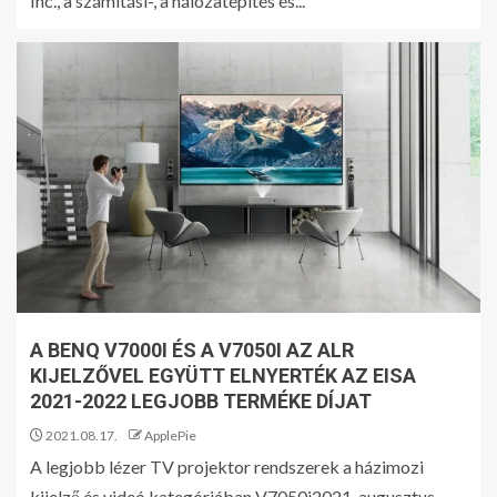
Inc., a számítási-, a hálózatépítés és...
A BENQ V7000I ÉS A V7050I AZ ALR
KIJELZŐVEL EGYÜTT ELNYERTÉK AZ EISA
2021-2022 LEGJOBB TERMÉKE DÍJAT
2021.08.17.
ApplePie
A legjobb lézer TV projektor rendszerek a házimozi
kijelző és videó kategóriában V7050i2021. augusztus...