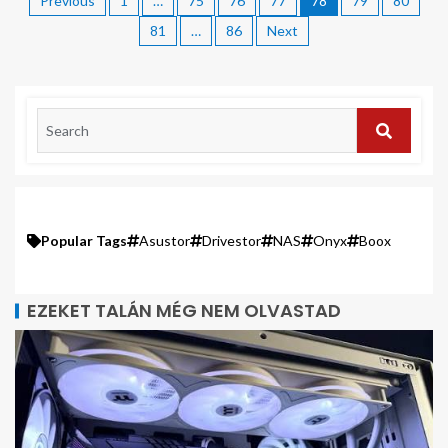
Previous
1
…
75
76
77
78
79
80
81
…
86
Next
Popular Tags
Asustor
Drivestor
NAS
Onyx
Boox
EZEKET TALÁN MÉG NEM OLVASTAD