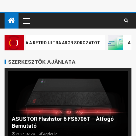
ATJA A RETRO ULTRA ARGB SOROZATOT
A QNAP HIVA
SZERKESZTŐK AJÁNLATA
ASUSTOR Flashstor 6 FS6706T – Átfogó
Bemutató
2025.02.20.
ApplePie