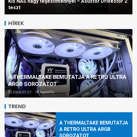
Kis NAS nagy teljesítménnyel – Asustor Drivestor 2
teszt
HÍREK
A THERMALTAKE BEMUTATJA A RETRO ULTRA
A THERMALTAKE BEJELENTI
ARGB SOROZATOT
A TS120/TS140 EX RGB PC-
2026.07.27.
ApplePie
VENTILÁTORT
5
TREND
A THERMALTAKE BEMUTATJA
A RETRO ULTRA ARGB
SOROZATOT