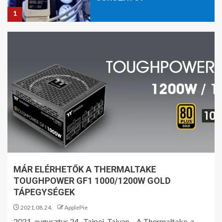
1
A QNAP HIVATALOSAN IS
KIADJA AZ AI GENIUS-T
2
A SANDBERG BEMUTATJA ÚJ
BLUETOOTH AUDIÓ
ADAPTERÉT ÉS
LAPTOPTÖLTŐIT
3
MÁR ELÉRHETŐK A THERMALTAKE
TOUGHPOWER GF1 1000/1200W GOLD
FEDEZD FEL A GO 6 (GEN II)-T
TÁPEGYSÉGEK
2021.08.24.
ApplePie
4
2021. augusztus 24., Tajpej, Tajvan – A Thermaltake, a