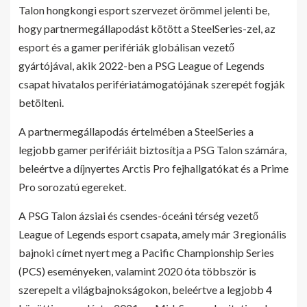
Talon hongkongi esport szervezet örömmel jelenti be,
hogy partnermegállapodást kötött a SteelSeries-zel, az
esport és a gamer perifériák globálisan vezető
gyártójával, akik 2022-ben a PSG League of Legends
csapat hivatalos perifériatámogatójának szerepét fogják
betölteni.
A partnermegállapodás értelmében a SteelSeries a
legjobb gamer perifériáit biztosítja a PSG Talon számára,
beleértve a díjnyertes Arctis Pro fejhallgatókat és a Prime
Pro sorozatú egereket.
A PSG Talon ázsiai és csendes-óceáni térség vezető
League of Legends esport csapata, amely már 3 regionális
bajnoki címet nyert meg a Pacific Championship Series
(PCS) eseményeken, valamint 2020 óta többször is
szerepelt a világbajnokságokon, beleértve a legjobb 4