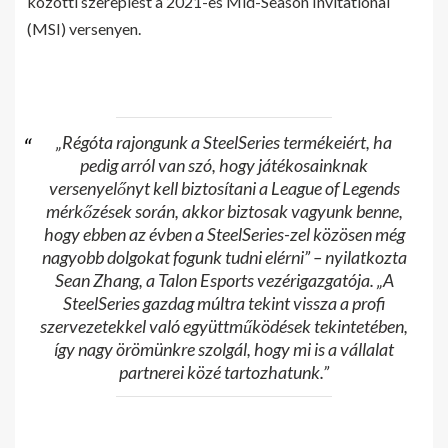
közötti szereplést a 2021-es Mid-Season Invitational
(MSI) versenyen.
„Régóta rajongunk a SteelSeries termékeiért, ha
pedig arról van szó, hogy játékosainknak
versenyelőnyt kell biztosítani a League of Legends
mérkőzések során, akkor biztosak vagyunk benne,
hogy ebben az évben a SteelSeries-zel közösen még
nagyobb dolgokat fogunk tudni elérni” – nyilatkozta
Sean Zhang, a Talon Esports vezérigazgatója. „A
SteelSeries gazdag múltra tekint vissza a profi
szervezetekkel való együttműködések tekintetében,
így nagy örömünkre szolgál, hogy mi is a vállalat
partnerei közé tartozhatunk.”