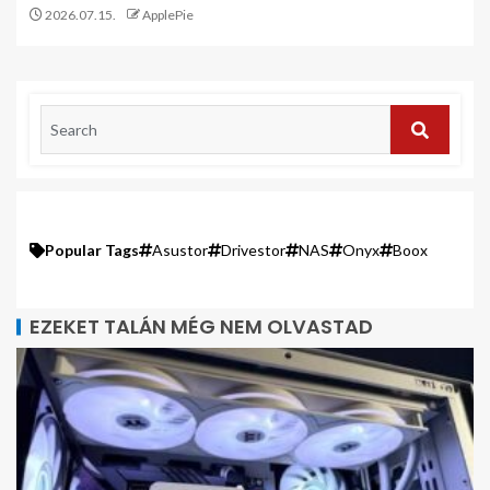
2026.07.15.
ApplePie
Popular Tags
Asustor
Drivestor
NAS
Onyx
Boox
EZEKET TALÁN MÉG NEM OLVASTAD