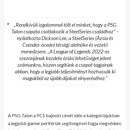
„Rendkívüli izgalommal tölt el minket, hogy a PSG
Talon csapata csatlakozik a SteelSeries családhoz” –
nyilatkozta Dickson Lee, a SteelSeries (Ázsia és
Csendes-óceáni térség) alelnöke és vezető
menedzsere. „A League of Legends 2022-es
szezonjának kezdete óriási lehetőséget jelent
számunkra, hiszen segítünk a csapat tagjainak
abban, hogy a legjobb teljesítményt hozhassák ki
magukból az újabb díjakat elnyeréséhez.”
A PSG Talon a PCS bajnoki címét idén a kategóriájukban
a legjobb gamer perifériák segítségével fogja megvédeni,