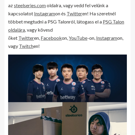
az
steelseries.com
oldalra, vagy vedd fel velünk a
kapcsolatot
Instagram
on és
Twitter
en! Ha szeretnél
többet megtudni a PSG Talonról, látogass el a
PSG Talon
oldalára
, vagy kövesd
őket
Twitter
en,
Facebook
on,
YouTube
-on,
Instagram
on,
vagy
Twitch
en!