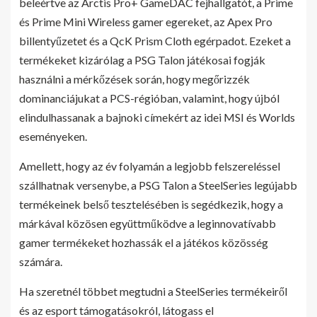
beleértve az Arctis Pro+ GameDAC fejhallgatót, a Prime
és Prime Mini Wireless gamer egereket, az Apex Pro
billentyűzetet és a QcK Prism Cloth egérpadot. Ezeket a
termékeket kizárólag a PSG Talon játékosai fogják
használni a mérkőzések során, hogy megőrizzék
dominanciájukat a PCS-régióban, valamint, hogy újból
elindulhassanak a bajnoki címekért az idei MSI és Worlds
eseményeken.
Amellett, hogy az év folyamán a legjobb felszereléssel
szállhatnak versenybe, a PSG Talon a SteelSeries legújabb
termékeinek belső tesztelésében is segédkezik, hogy a
márkával közösen együttműködve a leginnovatívabb
gamer termékeket hozhassák el a játékos közösség
számára.
Ha szeretnél többet megtudni a SteelSeries termékeiről
és az esport támogatásokról, látogass el