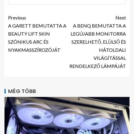
Previous
Next
A GARETT BEMUTATTA A
A BENQ BEMUTATTA A
BEAUTY LIFT SKIN
LEGÚJABB MONITORRA
SZÓNIKUS ARC ÉS
SZERELHETŐ, ELÜLSŐ ÉS
NYAKMASSZÍROZÓJÁT
HÁTOLDALI
VILÁGÍTÁSSAL
RENDELKEZŐ LÁMPÁJÁT
MÉG TÖBB