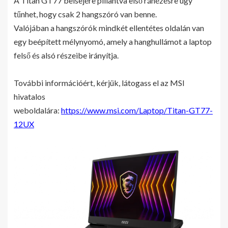
A Titan GT77 belsejére pillantva első ránézésre úgy
tűnhet, hogy csak 2 hangszóró van benne.
Valójában a hangszórók mindkét ellentétes oldalán van
egy beépített mélynyomó, amely a hanghullámot a laptop
felső és alsó részeibe irányítja.
További információért, kérjük, látogass el az MSI
hivatalos
weboldalára:
https://www.msi.com/Laptop/Titan-GT77-
12UX