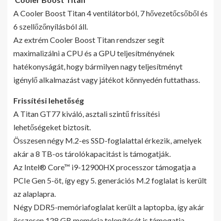
A Cooler Boost Titan 4 ventilátorból, 7 hővezetőcsőből és
6 szellőzőnyílásból áll.
Az extrém Cooler Boost Titan rendszer segít
maximalizálni a CPU és a GPU teljesítményének
hatékonyságát, hogy bármilyen nagy teljesítményt
igénylő alkalmazást vagy játékot könnyedén futtathass.
Frissítési lehetőség
A Titan GT77 kiváló, asztali szintű frissítési
lehetőségeket biztosít.
Összesen négy M.2-es SSD-foglalattal érkezik, amelyek
akár a 8 TB-os tárolókapacitást is támogatják.
Az Intel® Core™ i9-12900HX processzor támogatja a
PCIe Gen 5-öt, így egy 5. generációs M.2 foglalat is került
az alaplapra.
Négy DDR5-memóriafoglalat került a laptopba, így akár
összesen 128 GB memória telepítését is támogatja.