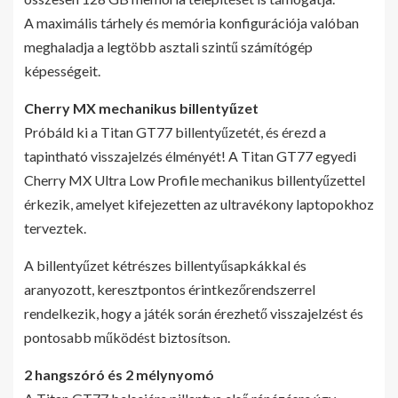
A maximális tárhely és memória konfigurációja valóban
meghaladja a legtöbb asztali szintű számítógép
képességeit.
Cherry MX mechanikus billentyűzet
Próbáld ki a Titan GT77 billentyűzetét, és érezd a
tapintható visszajelzés élményét! A Titan GT77 egyedi
Cherry MX Ultra Low Profile mechanikus billentyűzettel
érkezik, amelyet kifejezetten az ultravékony laptopokhoz
terveztek.
A billentyűzet kétrészes billentyűsapkákkal és
aranyozott, keresztpontos érintkezőrendszerrel
rendelkezik, hogy a játék során érezhető visszajelzést és
pontosabb működést biztosítson.
2 hangszóró és 2 mélynyomó