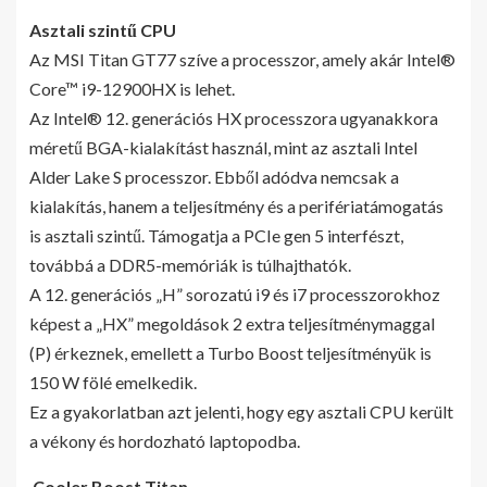
Asztali szintű CPU
Az MSI Titan GT77 szíve a processzor, amely akár Intel®
Core™ i9-12900HX is lehet.
Az Intel® 12. generációs HX processzora ugyanakkora
méretű BGA-kialakítást használ, mint az asztali Intel
Alder Lake S processzor. Ebből adódva nemcsak a
kialakítás, hanem a teljesítmény és a perifériatámogatás
is asztali szintű. Támogatja a PCIe gen 5 interfészt,
továbbá a DDR5-memóriák is túlhajthatók.
A 12. generációs „H” sorozatú i9 és i7 processzorokhoz
képest a „HX” megoldások 2 extra teljesítménymaggal
(P) érkeznek, emellett a Turbo Boost teljesítményük is
150 W fölé emelkedik.
Ez a gyakorlatban azt jelenti, hogy egy asztali CPU került
a vékony és hordozható laptopodba.
Cooler Boost Titan