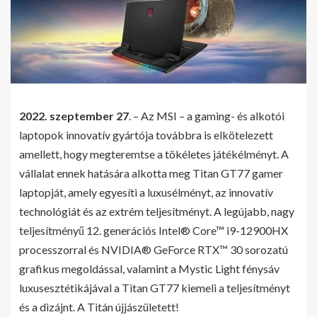
2022. szeptember 27
. – Az MSI – a gaming- és alkotói
laptopok innovatív gyártója továbbra is elkötelezett
amellett, hogy megteremtse a tökéletes játékélményt. A
vállalat ennek hatására alkotta meg Titan GT77 gamer
laptopját, amely egyesíti a luxusélményt, az innovatív
technológiát és az extrém teljesítményt. A legújabb, nagy
teljesítményű 12. generációs Intel® Core™ i9-12900HX
processzorral és NVIDIA® GeForce RTX™ 30 sorozatú
grafikus megoldással, valamint a Mystic Light fénysáv
luxusesztétikájával a Titan GT77 kiemeli a teljesítményt
és a dizájnt. A Titán újjászületett!