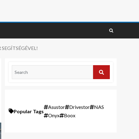
SEGÍTSÉGÉVEL!
Asustor
Drivestor
NAS
Popular Tags
Onyx
Boox