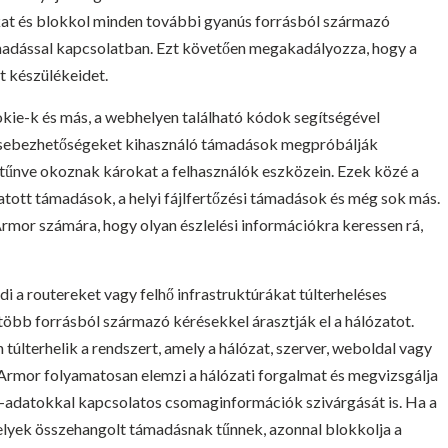
t és blokkol minden további gyanús forrásból származó
támadással kapcsolatban. Ezt követően megakadályozza, hogy a
t készülékeidet.
okie-k és más, a webhelyen található kódok segítségével
 A sebezhetőségeket kihasználó támadások megpróbálják
tűnve okoznak károkat a felhasználók eszközein. Ezek közé a
tott támadások, a helyi fájlfertőzési támadások és még sok más.
Armor számára, hogy olyan észlelési információkra keressen rá,
 a routereket vagy felhő infrastruktúrákat túlterheléses
b forrásból származó kérésekkel árasztják el a hálózatot.
túlterhelik a rendszert, amely a hálózat, szerver, weboldal vagy
rmor folyamatosan elemzi a hálózati forgalmat és megvizsgálja
-adatokkal kapcsolatos csomaginformációk szivárgását is. Ha a
lyek összehangolt támadásnak tűnnek, azonnal blokkolja a