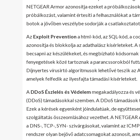
NETGEAR Armor azonosítja ezeket a próbálkozásoka
próbálkozást, valamint értesíti a felhasználókat a 
botok a jövőben veszélybe sodorják a csatlakoztatot
Az
Exploit Prevention
a html-kód, az SQL-kód, a co
azonosítja és blokkolja az adathalász kísérleteket.
becsapni az készülékeket, és megbízható kódsornak 
fenyegetések közé tartoznak a parancssorokból futta
Díjnyertes vírusirtó algoritmusok lehetővé teszik az 
amelyek felfedik az ilyesfajta támadási kísérleteket.
A
DDoS Észlelés és Védelem
megakadályozza és védi
(DDoS) támadásokkal szemben. A DDoS támadások töb
Ezek a kérések egyenként jóindulatúak, de együttesen 
szolgáltatás összeomlásához vezethet. A NETGEAR A
a DNS-, TCP-, SYN- szivárgásokat, valamint az ICMP
rendszer olyan bejövő adatcsomagokat azonosít, ame