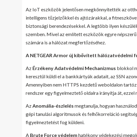
Az IoT eszközök jelentősen megkönnyítették az otthoni
intelligens tűzjelzőkkel és ajtózárakkal, a fitneszkö
biztonsági berendezésekkel. A legtöbb ilyen készül
szemben. Mivel az említett eszközök egyre népszerű
számára is a hálózat megfertőzéséhez.
A NETGEAR Armor új kibővített hálózatvédelmi f
Az
Érzékeny Adatvédelmi Mechanizmus
blokkol m
keresztül küldi el a bankkártyák adatait, az SSN azo
Amennyiben nem HTTPS kezdetű weboldalon tartózkod
rendszer egy figyelmeztető oldalra irányítja át, ezz
Az
Anomália-észlelés
megtanulja, hogyan használod 
gépi tanulási algoritmusok és felhőkorreláció segítség
figyelmeztetést fog küldeni.
A
Brute Force védelem
hatékony védekezési megoldá