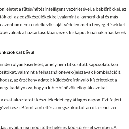
 életet a fűtés/hűtés intelligens vezérlésével, a bébiőrökkel, az
vetőkkel, az edzőkészülékekkel, valamint a kamerákkal és más
ék azonban nem rendelkezik saját védelemmel a fenyegetésekkel
bbé válnak a háztartásokban, ezek kiskaput kínálnak a hackerek
unkciókkal bővül
inden olyan kísérletet, amely nem titkosított kapcsolatokon
nosítókat, valamint a felhasználónevek/jelszavak kombinációit.
sz, az érzékeny adatok küldésére irányuló kísérleteket a
el megakadályozva, hogy a kiberbűnözők ellopják azokat.
a csatlakoztatott készülékeidet egy átlagos napon. Ezt fejlett
ével teszi. Bármi, ami eltér a megszokottól, arról a rendszer
st nyújt a régimódi túlterheléses kód-töréssel szemben. A