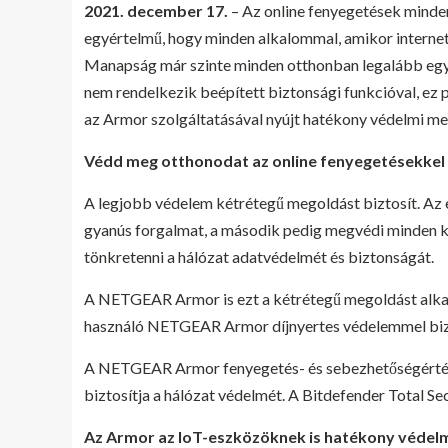
2021. december 17.
– Az online fenyegetések mindenh
egyértelmű, hogy minden alkalommal, amikor internet
Manapság már szinte minden otthonban legalább egy I
nem rendelkezik beépített biztonsági funkcióval, ez 
az Armor szolgáltatásával nyújt hatékony védelmi me
Védd meg otthonodat az online fenyegetésekke
A legjobb védelem kétrétegű megoldást biztosít. Az e
gyanús forgalmat, a második pedig megvédi minden 
tönkretenni a hálózat adatvédelmét és biztonságát.
A NETGEAR Armor is ezt a kétrétegű megoldást alkalm
használó NETGEAR Armor díjnyertes védelemmel bizt
A NETGEAR Armor fenyegetés- és sebezhetőségérték
biztosítja a hálózat védelmét. A Bitdefender Total Se
Az Armor az IoT-eszközöknek is hatékony védelm