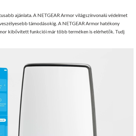
tusabb ajánlata. A NETGEAR Armor világszínvonalú védelmet
 legveszélyesebb támodásokig. A NETGEAR Armor hatékony
r kibővített funkciói már több terméken is elérhetők. Tudj