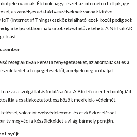
ol jelen vannak. Életünk nagy részét az interneten töltjük, így
ezel, a személyes adataid veszélyeknek vannak kitéve.
oT (Internet of Things) eszköz található, ezek közül pedig sok
pedig a teljes otthoni hálózatot sebezhetővé teheti. A NETGEAR
goldást.
l szemben
lső réteg aktívan keresi a fenyegetéseket, az anomáliákat és a
készülékedet a fenyegetésektől, amelyek megpróbálják
azza a szolgáltatás indulása óta. A Bitdefender technológiáit
osítja a csatlakoztatott eszközök megfelelő védelmét.
eléssel, valamint webvédelemmel és eszközkezeléssel
curity megvédi a készülékeidet a világ bármely pontján.
et nyújt