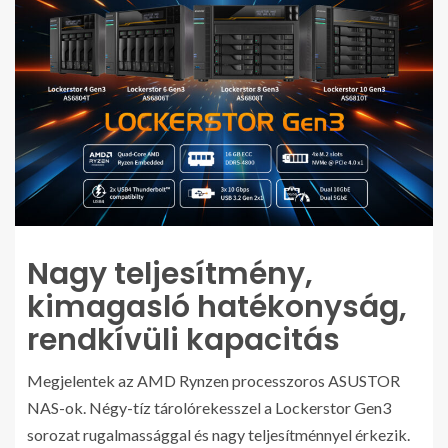
Nagy teljesítmény,
kimagasló hatékonyság,
rendkívüli kapacitás
Megjelentek az AMD Rynzen processzoros ASUSTOR
NAS-ok. Négy-tíz tárolórekesszel a Lockerstor Gen3
sorozat rugalmassággal és nagy teljesítménnyel érkezik.