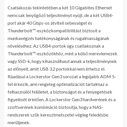
Csatlakozás tekintetében a két 10 Gigabites Ethernet
nemcsak lenyűgöző teljesítményt nyújt, de a két USB4-
port akár 40 Gbps-os átviteli sebességet és
Thunderbolt™-eszközkompatibilitást biztosít a
munkavégzés hatékonyságának és rugalmasságának
növeléséhez. Az USB4-portok úgy csatlakoznak a
Thunderbolt™-eszközökhöz, mint a külső merevlemezek
vagy SSD-k, hogy kihasználhasd annak a teljesítménynek
az előnyeit, amit USB 3.2 portokkal nem érhetsz el.
Ráadásul a Lockerstor Gen3 sorozat a legújabb ADM 5-
tel érkezik, ami rengeteg optimalizációt tartalmaz a
felhasználói felületet, a biztonságot és a fenyegetések
figyelését érintően. A Lockerstor Gen3 hardverének és a
szoftverének kombináció biztosítja, hogy a NAS-
rendszerek szűk keresztmetszetei végleg feledésbe
merüljenek.