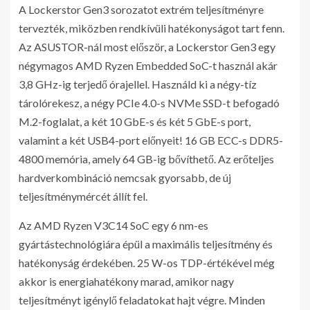
A Lockerstor Gen3 sorozatot extrém teljesítményre
tervezték, miközben rendkívüli hatékonyságot tart fenn.
Az ASUSTOR-nál most először, a Lockerstor Gen3 egy
négymagos AMD Ryzen Embedded SoC-t használ akár
3,8 GHz-ig terjedő órajellel. Használd ki a négy-tíz
tárolórekesz, a négy PCIe 4.0-s NVMe SSD-t befogadó
M.2-foglalat, a két 10 GbE-s és két 5 GbE-s port,
valamint a két USB4-port előnyeit! 16 GB ECC-s DDR5-
4800 memória, amely 64 GB-ig bővíthető. Az erőteljes
hardverkombináció nemcsak gyorsabb, de új
teljesítménymércét állít fel.
Az AMD Ryzen V3C14 SoC egy 6 nm-es
gyártástechnológiára épül a maximális teljesítmény és
hatékonyság érdekében. 25 W-os TDP-értékével még
akkor is energiahatékony marad, amikor nagy
teljesítményt igénylő feladatokat hajt végre. Minden