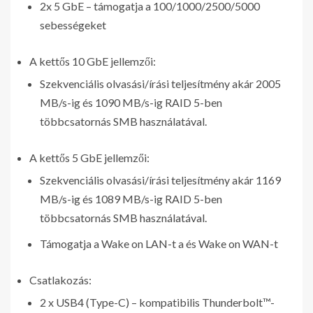
2x 5 GbE – támogatja a 100/1000/2500/5000
sebességeket
A kettős 10 GbE jellemzői:
Szekvenciális olvasási/írási teljesítmény akár 2005
MB/s-ig és 1090 MB/s-ig RAID 5-ben
többcsatornás SMB használatával.
A kettős 5 GbE jellemzői:
Szekvenciális olvasási/írási teljesítmény akár 1169
MB/s-ig és 1089 MB/s-ig RAID 5-ben
többcsatornás SMB használatával.
Támogatja a Wake on LAN-t a és Wake on WAN-t
Csatlakozás:
2 x USB4 (Type-C) – kompatibilis Thunderbolt™-