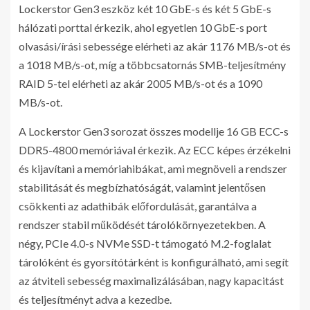
Lockerstor Gen3 eszköz két 10 GbE-s és két 5 GbE-s
hálózati porttal érkezik, ahol egyetlen 10 GbE-s port
olvasási/írási sebessége elérheti az akár 1176 MB/s-ot és
a 1018 MB/s-ot, míg a többcsatornás SMB-teljesítmény
RAID 5-tel elérheti az akár 2005 MB/s-ot és a 1090
MB/s-ot.
A Lockerstor Gen3 sorozat összes modellje 16 GB ECC-s
DDR5-4800 memóriával érkezik. Az ECC képes érzékelni
és kijavítani a memóriahibákat, ami megnöveli a rendszer
stabilitását és megbízhatóságát, valamint jelentősen
csökkenti az adathibák előfordulását, garantálva a
rendszer stabil működését tárolókörnyezetekben. A
négy, PCIe 4.0-s NVMe SSD-t támogató M.2-foglalat
tárolóként és gyorsítótárként is konfigurálható, ami segít
az átviteli sebesség maximalizálásában, nagy kapacitást
és teljesítményt adva a kezedbe.