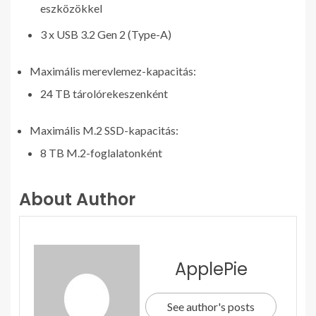
eszközökkel
3 x USB 3.2 Gen 2 (Type-A)
Maximális merevlemez-kapacitás:
24 TB tárolórekeszenként
Maximális M.2 SSD-kapacitás:
8 TB M.2-foglalatonként
About Author
ApplePie
See author's posts