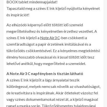
BOOX tablet mindennapjaidat!
Tapasztald meg a színes E Ink kijelző nyújtotta kényelmet
és inspirációt!
Az elhúzódó képernyő előtt töltött idő szemeid
megerőltetéséhez és kényelmetlen érzethez vezethet. A
színes E Ink kijelző a
Note Air3 C
-ben csökkenti a
szemfáradtságot a papír érzetének imitálásával és a
tükröződés csökkentésével. Ez a kényelmes megtekintési
élmény hosszabb olvasással és írással töltött időt tesz
lehetővé anélkül, hogy megerőltetné a szemeidet.
A Note Air3 C napfényben is tisztán látható
A színes E Ink kijelzőt a lágy árnyalatai teszik
különlegessé, melyek nemcsak növelik az olvashatóságot,
de kreativitásra is inspirálnak. Akár ötleteket vázolsz fel
vagy színes dokumentumokat nézel át, a kijelző magával
ragad a munka során. Tükröződésmentes tulajdonságai