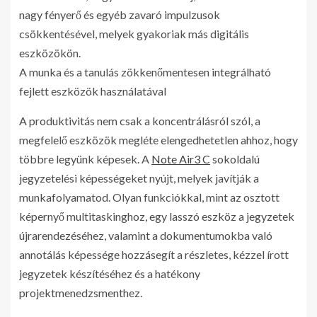
nagy fényerő és egyéb zavaró impulzusok
csökkentésével, melyek gyakoriak más digitális
eszközökön.
A munka és a tanulás zökkenőmentesen integrálható
fejlett eszközök használatával
A produktivitás nem csak a koncentrálásról szól, a
megfelelő eszközök megléte elengedhetetlen ahhoz, hogy
többre legyünk képesek. A
Note Air3 C
sokoldalú
jegyzetelési képességeket nyújt, melyek javítják a
munkafolyamatod. Olyan funkciókkal, mint az osztott
képernyő multitaskinghoz, egy lasszó eszköz a jegyzetek
újrarendezéséhez, valamint a dokumentumokba való
annotálás képessége hozzásegít a részletes, kézzel írott
jegyzetek készítéséhez és a hatékony
projektmenedzsmenthez.