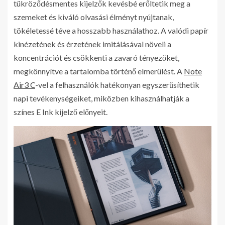
tükröződésmentes kijelzők kevésbé erőltetik meg a
szemeket és kiváló olvasási élményt nyújtanak,
tökéletessé téve a hosszabb használathoz. A valódi papír
kinézetének és érzetének imitálásával növeli a
koncentrációt és csökkenti a zavaró tényezőket,
megkönnyítve a tartalomba történő elmerülést. A
Note
Air3 C
-vel a felhasználók hatékonyan egyszerűsíthetik
napi tevékenységeiket, miközben kihasználhatják a
színes E Ink kijelző előnyeit.