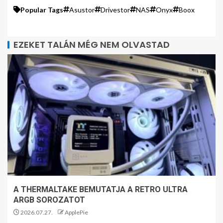
Popular Tags
Asustor
Drivestor
NAS
Onyx
Boox
EZEKET TALÁN MÉG NEM OLVASTAD
A THERMALTAKE BEMUTATJA A RETRO ULTRA
ARGB SOROZATOT
2026.07.27.
ApplePie