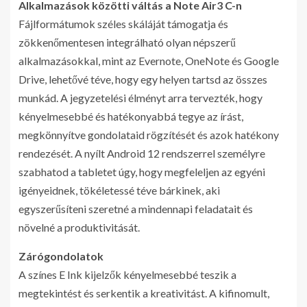
Alkalmazások közötti váltás a Note Air3 C-n
Fájlformátumok széles skáláját támogatja és
zökkenőmentesen integrálható olyan népszerű
alkalmazásokkal, mint az Evernote, OneNote és Google
Drive, lehetővé téve, hogy egy helyen tartsd az összes
munkád. A jegyzetelési élményt arra tervezték, hogy
kényelmesebbé és hatékonyabbá tegye az írást,
megkönnyítve gondolataid rögzítését és azok hatékony
rendezését. A nyílt Android 12 rendszerrel személyre
szabhatod a tabletet úgy, hogy megfeleljen az egyéni
igényeidnek, tökéletessé téve bárkinek, aki
egyszerűsíteni szeretné a mindennapi feladatait és
növelné a produktivitását.
Zárógondolatok
A színes E Ink kijelzők kényelmesebbé teszik a
megtekintést és serkentik a kreativitást. A kifinomult,