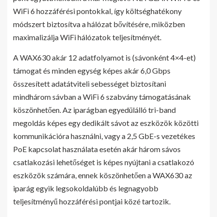
WiFi 6 hozzáférési pontokkal, így költséghatékony
módszert biztosítva a hálózat bővítésére, miközben
maximalizálja WiFi hálózatok teljesítményét.
A WAX630 akár 12 adatfolyamot is (sávonként 4×4-et)
támogat és minden egység képes akár 6,0 Gbps
összesített adatátviteli sebességet biztosítani
mindhárom sávban a WiFi 6 szabvány támogatásának
köszönhetően. Az iparágban egyedülálló tri-band
megoldás képes egy dedikált sávot az eszközök közötti
kommunikációra használni, vagy a 2,5 GbE-s vezetékes
PoE kapcsolat használata esetén akár három sávos
csatlakozási lehetőséget is képes nyújtani a csatlakozó
eszközök számára, ennek köszönhetően a WAX630 az
iparág egyik legsokoldalúbb és legnagyobb
teljesítményű hozzáférési pontjai közé tartozik.