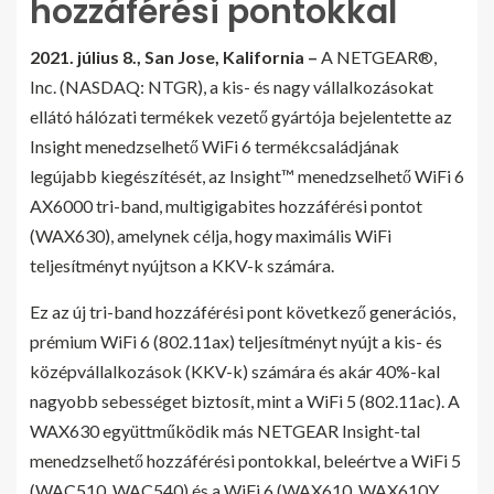
hozzáférési pontokkal
2021. július 8.,
San Jose, Kalifornia –
A NETGEAR®,
Inc. (NASDAQ: NTGR), a kis- és nagy vállalkozásokat
ellátó hálózati termékek vezető gyártója bejelentette az
Insight menedzselhető WiFi 6 termékcsaládjának
legújabb kiegészítését, az Insight™ menedzselhető WiFi 6
AX6000 tri-band, multigigabites hozzáférési pontot
(WAX630), amelynek célja, hogy maximális WiFi
teljesítményt nyújtson a KKV-k számára.
Ez az új tri-band hozzáférési pont következő generációs,
prémium WiFi 6 (802.11ax) teljesítményt nyújt a kis- és
középvállalkozások (KKV-k) számára és akár 40%-kal
nagyobb sebességet biztosít, mint a WiFi 5 (802.11ac). A
WAX630 együttműködik más NETGEAR Insight-tal
menedzselhető hozzáférési pontokkal, beleértve a WiFi 5
(WAC510, WAC540) és a WiFi 6 (WAX610, WAX610Y,