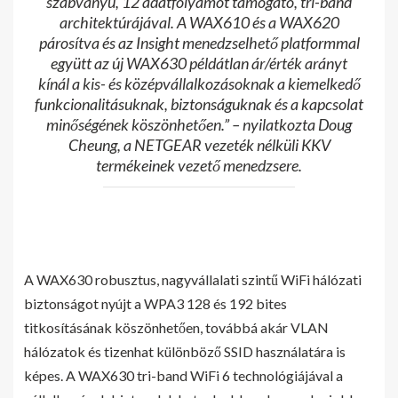
szabványú, 12 adatfolyamot támogató, tri-band
architektúrájával. A WAX610 és a WAX620
párosítva és az Insight menedzselhető platformmal
együtt az új WAX630 példátlan ár/érték arányt
kínál a kis- és középvállalkozásoknak a kiemelkedő
funkcionalitásuknak, biztonságuknak és a kapcsolat
minőségének köszönhetően.” – nyilatkozta Doug
Cheung, a NETGEAR vezeték nélküli KKV
termékeinek vezető menedzsere.
A WAX630 robusztus, nagyvállalati szintű WiFi hálózati
biztonságot nyújt a WPA3 128 és 192 bites
titkosításának köszönhetően, továbbá akár VLAN
hálózatok és tizenhat különböző SSID használatára is
képes. A WAX630 tri-band WiFi 6 technológiájával a