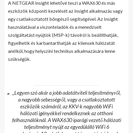
A NETGEAR Insight lehetővé teszi a WAX630 és más
eszközök központi kezelését az Insight alkalmazás vagy
egy csatlakoztatott böngésző segítségével. Az Insight
használatával a viszonteladók és a menedzselt
szolgáltatást nyújtók (MSP-k) távolról is beállíthatják,
figyelhetik és karbantarthatják az kliensek hálózatát
anélkül, hogy helyszíni technikus alkalmazására lenne
szükségük.
„Legyen szó akár a jobb adatátviteli teljesítményről,
a nagyobb sebességről, vagy a csatlakoztatott
eszközök számáról, az KKV-k nagyobb WiFi
hálózati igényekkel rendelkeznek az otthoni
felhasználóknál. A WAX630 iparági vezető hálózati
teljesítményt nyújt az egyedülálló WiFi 6