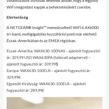
vállalkozások biztosak lehetnek abban, hogy a legjobb
WiFi megoldást kapják a befektetésükért cserébe.
Elérhetőség
A NETGEAR® Insight™ menedzselhető WiFi 6 AX6000
tri-band, multigigabites hozzáférési pont már elérhető
Észak-Amerikában és az EMEA régióban.
Észak-Amerika: WAX630-100NAS – ajánlott fogyasztói
ár: 329,99 USD WAX630PA (hálózati adapterrel) –
ajánlott fogyasztói ár: 339,99$
Európa: WAX630-100EUS – ajánlott fogyasztói ár:
329,99€
Egyesült Királyság: WAX630-100EUS – ajánlott
fogyasztói ár: 289,99£