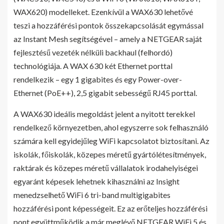
WAX620) modelleket. Ezenkívül a WAX630 lehetővé
teszi a hozzáférési pontok összekapcsolását egymással
az Instant Mesh segítségével – amely a NETGEAR saját
fejlesztésű vezeték nélküli backhaul (felhordó)
technológiája. A WAX 630 két Ethernet porttal
rendelkezik – egy 1 gigabites és egy Power-over-
Ethernet (PoE++), 2,5 gigabit sebességű RJ45 porttal.
A WAX630 ideális megoldást jelent a nyitott terekkel
rendelkező környezetben, ahol egyszerre sok felhasználó
számára kell egyidejűleg WiFi kapcsolatot biztosítani. Az
iskolák, főiskolák, közepes méretű gyártólétesítmények,
raktárak és közepes méretű vállalatok irodahelyiségei
egyaránt képesek lehetnek kihasználni az Insight
menedzselhető WiFi 6 tri-band multigigabites
hozzáférési pont képességeit. Ez az erőteljes hozzáférési
pont együttműködik a már meglévő NETGEAR WiFi 5 és