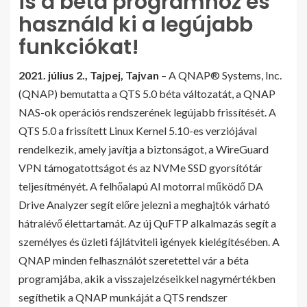
is a béta programhoz és
használd ki a legújabb
funkciókat!
2021. július 2., Tajpej, Tajvan
– A QNAP® Systems, Inc.
(QNAP) bemutatta a QTS 5.0 béta változatát, a QNAP
NAS-ok operációs rendszerének legújabb frissítését. A
QTS 5.0 a frissített Linux Kernel 5.10-es verziójával
rendelkezik, amely javítja a biztonságot, a WireGuard
VPN támogatottságot és az NVMe SSD gyorsítótár
teljesítményét. A felhőalapú AI motorral működő DA
Drive Analyzer segít előre jelezni a meghajtók várható
hátralévő élettartamát. Az új QuFTP alkalmazás segít a
személyes és üzleti fájlátviteli igények kielégítésében. A
QNAP minden felhasználót szeretettel vár a béta
programjába, akik a visszajelzéseikkel nagymértékben
segíthetik a QNAP munkáját a QTS rendszer