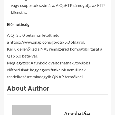
vagy csoportok számára. A QuFTP támogatja az FTP
klienst is.
Elérhetőség
A QTS 5.0 béta már letölthető
a
https://www.qnap.com/go/qts/5.0
oldalról.
Kérjük ellenőrizd a
NAS rendszered kompatibilitását
a
QTS 5.0 béta-val.
Megjegyzés: A funkciók változhatnak, továbbá
előfordulhat, hogy egyes funkciók nem állnak
rendelkezésre mindegyik QNAP terméknél.
About Author
ApplePie