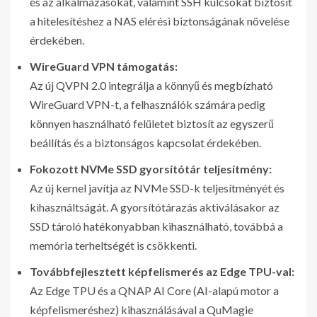
és az alkalmazásokat, valamint SSH kulcsokat biztosít
a hitelesítéshez a NAS elérési biztonságának növelése
érdekében.
WireGuard VPN támogatás:
Az új QVPN 2.0 integrálja a könnyű és megbízható
WireGuard VPN-t, a felhasználók számára pedig
könnyen használható felületet biztosít az egyszerű
beállítás és a biztonságos kapcsolat érdekében.
Fokozott NVMe SSD gyorsítótár teljesítmény:
Az új kernel javítja az NVMe SSD-k teljesítményét és
kihasználtságát. A gyorsítótárazás aktiválásakor az
SSD tároló hatékonyabban kihasználható, továbbá a
memória terheltségét is csökkenti.
Továbbfejlesztett képfelismerés az Edge TPU-val:
Az Edge TPU és a QNAP AI Core (AI-alapú motor a
képfelismeréshez) kihasználásával a QuMagie