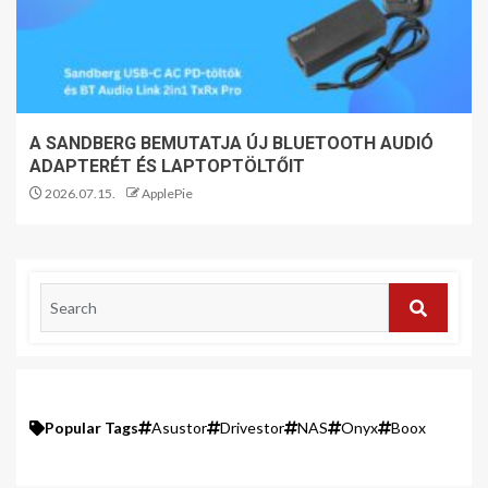
A SANDBERG BEMUTATJA ÚJ BLUETOOTH AUDIÓ
ADAPTERÉT ÉS LAPTOPTÖLTŐIT
2026.07.15.
ApplePie
Popular Tags
Asustor
Drivestor
NAS
Onyx
Boox