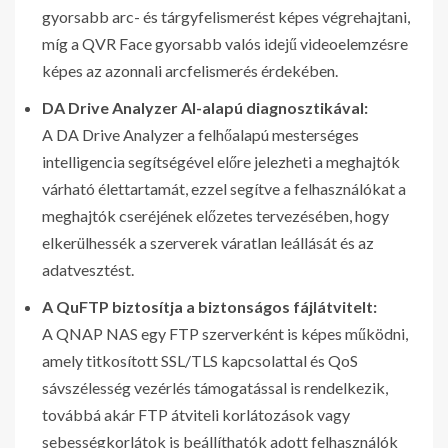
gyorsabb arc- és tárgyfelismerést képes végrehajtani,
míg a QVR Face gyorsabb valós idejű videoelemzésre
képes az azonnali arcfelismerés érdekében.
DA Drive Analyzer AI-alapú diagnosztikával:
A DA Drive Analyzer a felhőalapú mesterséges
intelligencia segítségével előre jelezheti a meghajtók
várható élettartamát, ezzel segítve a felhasználókat a
meghajtók cseréjének előzetes tervezésében, hogy
elkerülhessék a szerverek váratlan leállását és az
adatvesztést.
A QuFTP biztosítja a biztonságos fájlátvitelt:
A QNAP NAS egy FTP szerverként is képes működni,
amely titkosított SSL/TLS kapcsolattal és QoS
sávszélesség vezérlés támogatással is rendelkezik,
továbbá akár FTP átviteli korlátozások vagy
sebességkorlátok is beállíthatók adott felhasználók