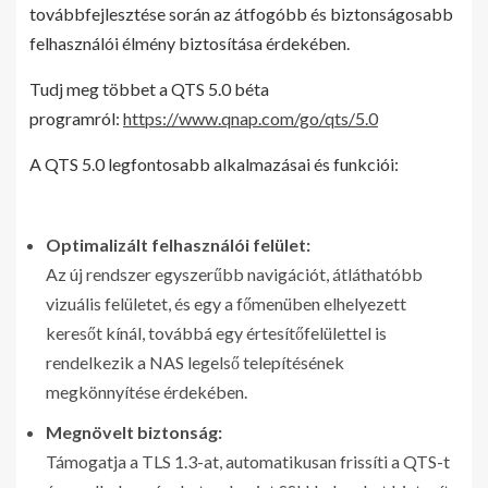
továbbfejlesztése során az átfogóbb és biztonságosabb
felhasználói élmény biztosítása érdekében.
Tudj meg többet a QTS 5.0 béta
programról:
https://www.qnap.com/go/qts/5.0
A QTS 5.0 legfontosabb alkalmazásai és funkciói:
Optimalizált felhasználói felület:
Az új rendszer egyszerűbb navigációt, átláthatóbb
vizuális felületet, és egy a főmenüben elhelyezett
keresőt kínál, továbbá egy értesítőfelülettel is
rendelkezik a NAS legelső telepítésének
megkönnyítése érdekében.
Megnövelt biztonság:
Támogatja a TLS 1.3-at, automatikusan frissíti a QTS-t