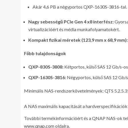
Akár 4,6 PB a négyportos QXP-1630S-3816-tal.
Nagy sebességű PCIe Gen 4 x8 interfész:
Gyorsa
virtualizációért és média munkafolyamatokért.
Kompakt fizikai méretek (123,9 mm x 68,9 mm):
Főbb tulajdonságok
QXP-830S-3808:
Kétportos, külső SAS 12 Gb/s-os 
QXP-1630S-3816:
Négyportos, külső SAS 12 Gb/s-
Minimális NAS-rendszerkövetelmények: QTS 5.2.5.3
A NAS maximális kapacitását a hardverspecifikációk
További termékinformációért és a QNAP NAS-ok teljes
www.qnap.com
oldalra.