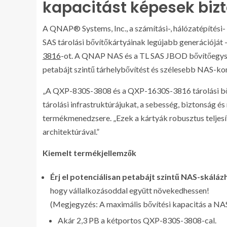
kapacitást képesek bizt
A QNAP® Systems, Inc., a számítási-, hálózatépítési
SAS tárolási bővítőkártyáinak legújabb generációját 
3816
-ot. A QNAP NAS és a TL SAS JBOD bővítőegysé
petabájt szintű tárhelybővítést és szélesebb NAS-komp
„A QXP-830S-3808 és a QXP-1630S-3816 tárolási bőv
tárolási infrastruktúrájukat, a sebesség, biztonság 
termékmenedzsere. „Ezek a kártyák robusztus teljesít
architektúrával.”
Kiemelt termékjellemzők
Érj el potenciálisan petabájt szintű NAS-skálá
hogy vállalkozásoddal együtt növekedhessen!
(Megjegyzés: A maximális bővítési kapacitás a NAS
Akár 2,3 PB a kétportos QXP-830S-3808-cal.