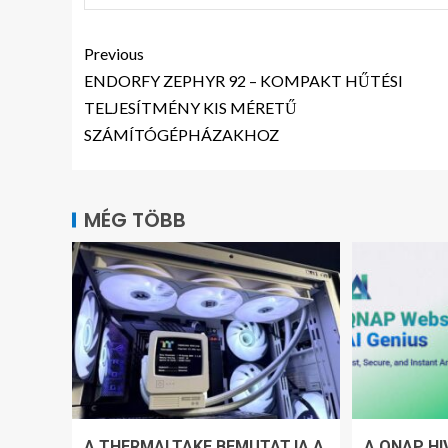
Previous
ENDORFY ZEPHYR 92 – KOMPAKT HŰTÉSI
TELJESÍTMÉNY KIS MÉRETŰ
SZÁMÍTÓGÉPHÁZAKHOZ
MÉG TÖBB
A THERMALTAKE BEMUTATJA A
A QNAP HI