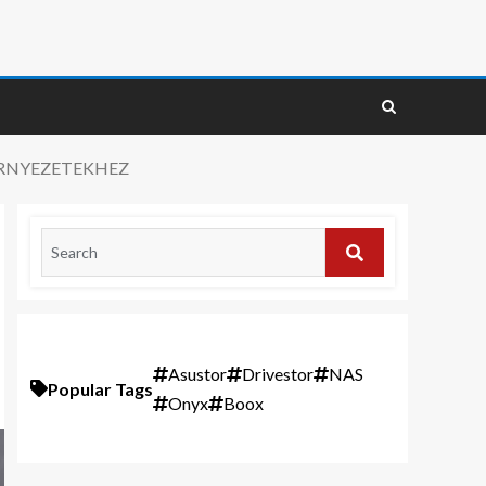
ÖRNYEZETEKHEZ
Asustor
Drivestor
NAS
Popular Tags
Onyx
Boox