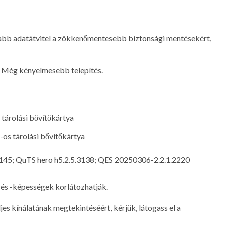
bb adatátvitel a zökkenőmentesebb biztonsági mentésekért,
Még kényelmesebb telepítés.
tárolási bővítőkártya
os tárolási bővítőkártya
145; QuTS hero h5.2.5.3138; QES 20250306-2.2.1.2220
 és -képességek korlátozhatják.
 kínálatának megtekintéséért, kérjük, látogass el a