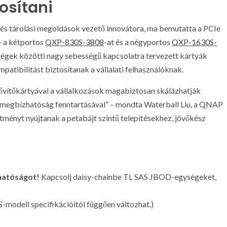
osítani
- és tárolási megoldások vezető innovátora, ma bemutatta a PCIe
– a kétportos
QXP-830S-3808
-at és a négyportos
QXP-1630S-
gek közötti nagy sebességű kapcsolatra tervezett kártyák
atibilitást biztosítanak a vállalati felhasználóknak.
ítőkártyával a vállalkozások magabiztosan skálázhatják
és megbízhatóság fenntartásával” – mondta Waterball Liu, a QNAP
ményt nyújtanak a petabájt szintű telepítésekhez, jövőkész
zhatóságot!
Kapcsolj daisy-chainbe TL SAS JBOD-egységeket,
-modell specifikációitól függően változhat.)