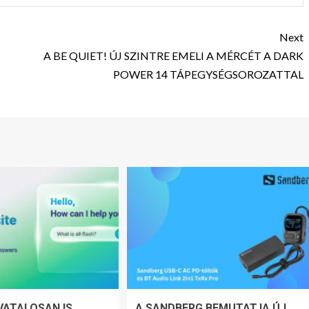
Next
A BE QUIET! ÚJ SZINTRE EMELI A MÉRCÉT A DARK
POWER 14 TÁPEGYSÉGSOROZATTAL
VATALOSAN IS
A SANDBERG BEMUTATJA ÚJ