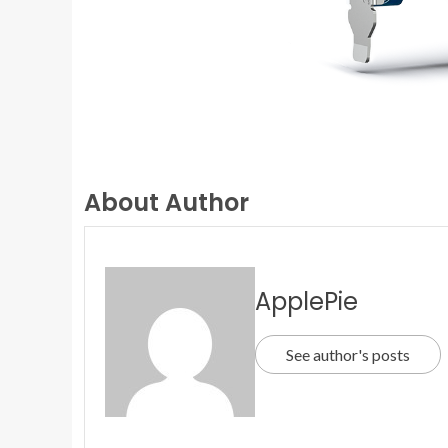
About Author
ApplePie
See author's posts