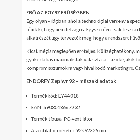
ERŐ AZ EGYSZERŰSÉGBEN
Egy olyan világban, ahol a technológiai verseny a spe
tűnik ki, hogy nem felvágós. Egyszerűen csak teszi 
alkatrészét úgy tervezték meg, hogy a rendszert hűvös
Kicsi, mégis meglepően erőteljes. Költséghatékony, 
gyakorlatias maximalisták választása – azoké, akik t
kompromisszumokra vagy hivalkodó marketingre. Cs
ENDORFY Zephyr 92 – műszaki adatok
Termékkód: EY4A018
EAN: 5903018667232
Termék típusa: PC-ventilátor
A ventilátor méretei: 92×92×25 mm