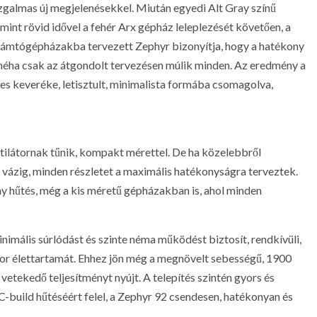
galmas új megjelenésekkel. Miután egyedi Alt Gray színű
amint rövid idővel a fehér Arx gépház leleplezését követően, a
számtógépházakba tervezett Zephyr bizonyítja, hogy a hatékony
néha csak az átgondolt tervezésen múlik minden. Az eredmény a
tes keveréke, letisztult, minimalista formába csomagolva,
ntilátornak tűnik, kompakt mérettel. De ha közelebbről
 vázig, minden részletet a maximális hatékonyságra terveztek.
hűtés, még a kis méretű gépházakban is, ahol minden
imális súrlódást és szinte néma működést biztosít, rendkívüli,
tor élettartamát. Ehhez jön még a megnövelt sebességű, 1900
ekedő teljesítményt nyújt. A telepítés szintén gyors és
build hűtéséért felel, a Zephyr 92 csendesen, hatékonyan és