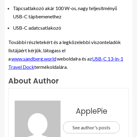
Tápcsatlakozó akár 100 W-os, nagy teljesítményű
USB-C tápbemenethez
USB-C adatcsatlakozó
További részletekért és a legközelebbi viszonteladók
listájáért kérjük, látogass el
a
www.sandberg.world
weboldalra és az
USB-C 13-in-1
Travel Dock
termékoldalára.
About Author
ApplePie
See author's posts