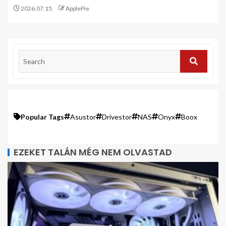
2026.07.15.
ApplePie
Popular Tags
Asustor
Drivestor
NAS
Onyx
Boox
EZEKET TALÁN MÉG NEM OLVASTAD