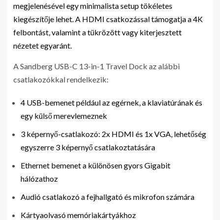
megjelenésével egy minimalista setup tökéletes
kiegészítője lehet. A HDMI csatkozással támogatja a 4K
felbontást, valamint a tükrözött vagy kiterjesztett
nézetet egyaránt.
A Sandberg USB-C 13-in-1 Travel Dock az alábbi
csatlakozókkal rendelkezik:
4 USB-bemenet például az egérnek, a klaviatúrának és
egy külső merevlemeznek
3 képernyő-csatlakozó: 2x HDMI és 1x VGA, lehetőség
egyszerre 3 képernyő csatlakoztatására
Ethernet bemenet a különösen gyors Gigabit
hálózathoz
Audió csatlakozó a fejhallgató és mikrofon számára
Kártyaolvasó memóriakártyákhoz