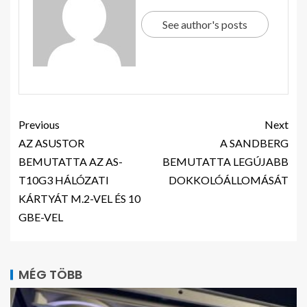
See author's posts
Previous
Next
AZ ASUSTOR
A SANDBERG
BEMUTATTA AZ AS-
BEMUTATTA LEGÚJABB
T10G3 HÁLÓZATI
DOKKOLÓÁLLOMÁSÁT
KÁRTYÁT M.2-VEL ÉS 10
GBE-VEL
MÉG TÖBB