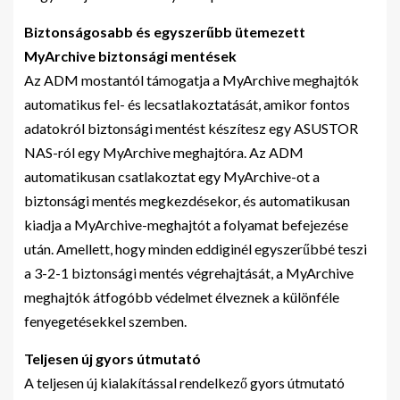
Biztonságosabb és egyszerűbb ütemezett
MyArchive biztonsági mentések
Az ADM mostantól támogatja a MyArchive meghajtók
automatikus fel- és lecsatlakoztatását, amikor fontos
adatokról biztonsági mentést készítesz egy ASUSTOR
NAS-ról egy MyArchive meghajtóra. Az ADM
automatikusan csatlakoztat egy MyArchive-ot a
biztonsági mentés megkezdésekor, és automatikusan
kiadja a MyArchive-meghajtót a folyamat befejezése
után. Amellett, hogy minden eddiginél egyszerűbbé teszi
a 3-2-1 biztonsági mentés végrehajtását, a MyArchive
meghajtók átfogóbb védelmet élveznek a különféle
fenyegetésekkel szemben.
Teljesen új gyors útmutató
A teljesen új kialakítással rendelkező gyors útmutató