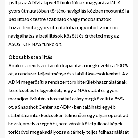
javítja az ADM alapvető funkcióinak magyarázatát. A
gyors útmutatóban történő navigálás közben mostantól a
beállítások testre szabhatók vagy módosíthatók
közvetlenül a gyors útmutatóban, így intuitív módon
navigálhatsz a beállítások között és értheted meg az
ASUSTOR NAS funkcióit.
Okosabb stabilitás
Amikor a rendszer tároló kapacitása megközelíti a 100%-
ot, a rendszer teljesítménye és stabilitása csökkenhet. Az
ADM megerősíti a rendszer tárolóterület-használatának
kezelését és felügyeletét, hogy a NAS stabil és gyors
maradjon. Miután a használati arány megközelíti a 95%-
ot, a Snapshot Center az ADM-ben található egyéb
stabilitási intézkedéseken túlmenően egy olyan opciót ad
hozzá, amely a régebbi, nem zárolt kötetpillanatképek
törlésével megakadályozza a tárhely teljes felhasználását