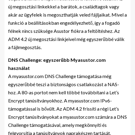
új megosztási linkekkel a barátok, a családtagok vagy
akár az ügyfelek is megoszthatják veled fájljaikat. Mivel a
funkció a beállításokban engedélyezhető, így a fogadó
félnek nincs szüksége Asustor fiókra a feltöltéshez. Az
ADM 4.2 új megosztási linkjeivel még egyszerűbbé válik
a fájlmegosztás.
DNS Challenge: egyszerűbb Myasustor.com
használat
A myasustor.com DNS Challenge támogatása még
egyszerűbbé teszi a biztonságos csatlakozást a NAS-
hoz. A 80-as portot nem kell többé továbbítani a Let’s
Encrypt tanúsítványokhoz. A myasustor.com IPv6-
támogatással is bővült. Az ADM 4.2 frissíti a régi Let’s
Encrypt tanúsítványokat a myasustor.com számára a DNS
Challenge támogatásával, amely megkönnyíti és
felgyorsítja a tanúsítványok naprakészen tartását.