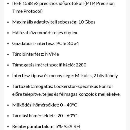
IEEE 1588 v2 precíziós időprotokoll (PTP, Precision
Time Protocol)
Maximális adatátviteli sebesség: 10 Gbps
Hálózati üzemmód: teljes duplex
Gazdabusz-interfész: PCIe 3.0 x4
Tárolóinterfész: NVMe
Támogatási méret specifikáció: 2280
Interfész típusa és mennyisége: M-kulcs, 2 bővítőhely
Tartozéktámogatás: Lockerstor-specifikus konzol
előre telepítve, teljes és félmagas konzolok mellékelve.
Működési hőmérséklet: 0 – 40°C
Tárolási hőmérséklet: -20 – 60°C
Relatív páratartalom: 5%-95% RH