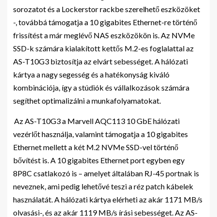
sorozatot és a Lockerstor rackbe szerelhető eszközöket
-, továbbá támogatja a 10 gigabites Ethernet-re történő
frissítést a már meglévő NAS eszközökön is. Az NVMe
SSD-k számára kialakított kettős M.2-es foglalattal az
AS-T10G3 biztosítja az elvárt sebességet. A hálózati
kártya a nagy segesség és a hatékonyság kiváló
kombinációja, így a stúdiók és vállalkozások számára
segíthet optimalizálni a munkafolyamatokat.
Az AS-T10G3 a Marvell AQC113 10 GbE hálózati
vezérlőt használja, valamint támogatja a 10 gigabites
Ethernet mellett a két M.2 NVMe SSD-vel történő
bővítést is. A 10 gigabites Ethernet port egyben egy
8P8C csatlakozó is – amelyet általában RJ-45 portnak is
neveznek, ami pedig lehetővé teszi a réz patch kábelek
használatát. A hálózati kártya elérheti az akár 1171 MB/s
olvasási-, és az akár 1119 MB/s írási sebességet. Az AS-