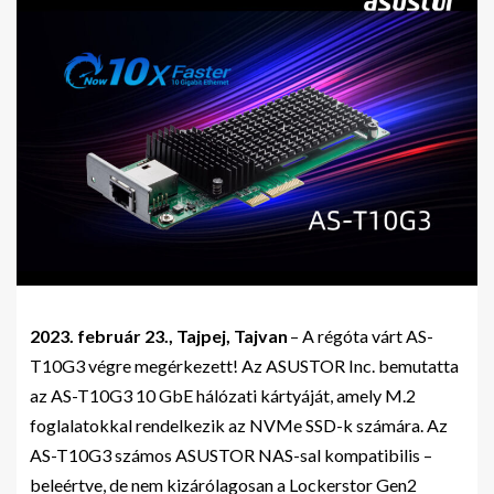
2023. február 23., Tajpej, Tajvan
– A régóta várt AS-
T10G3 végre megérkezett! Az ASUSTOR Inc. bemutatta
az AS-T10G3 10 GbE hálózati kártyáját, amely M.2
foglalatokkal rendelkezik az NVMe SSD-k számára. Az
AS-T10G3 számos ASUSTOR NAS-sal kompatibilis –
beleértve, de nem kizárólagosan a Lockerstor Gen2