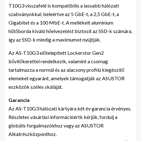
T10G3 visszafelé is kompatibilis a lassabb hálózati
szabványokkal, beleértve az 5 GbE-t, a 2,5 GbE-t, a
Gigabitet és a 100 MbE-t. A mellékelt alumínium
hűtőborda kiváló hőelvezetést biztosít az SSD-k számára,
így az SSD-k mindig a maximumot nyújtják.
Az AS-T10G3 előtelepített Lockerstor Gen2
bővítőkerettel rendelkezik, valamint a csomag
tartalmazza a normál és az alacsony profilú kiegészítő
elemeket egyaránt, amelyek támogatják az ASUSTOR
eszközök széles skáláját.
Garancia
Az AS-T10G3 hálózati kártyára két év garancia érvényes.
Részletes vásárlási információértk kérjük, fordulj a
globális forgalmazókhoz vagy az ASUSTOR
Alkatrészközponthoz.